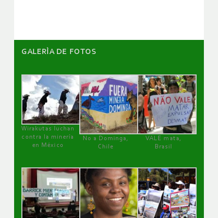
GALERÌA DE FOTOS
Wirakutas luchan
contra la minería
No a Dominga,
VALE mata,
en México
Chile
Brasil