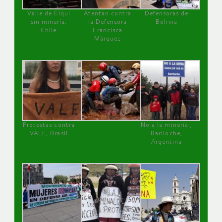
Valle de Elqui
Atentan contra
Defensoras de
sin minería.
la Defensora
Bolivia
Chile
Francisca
Márquez
Protestas contra
No a la minería ,
VALE, Brasil
Bariloche,
Argentina