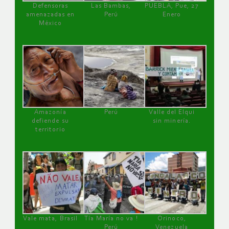
Defensoras
Las Bambas,
PUEBLA, Pue, 27
amenazadas en
Perú
Enero
México
Amazonía
Perú
Valle del Elqui
defiende su
sin minería.
territorio
Vale mata, Brasil
Tía María no va !
Orinoco,
Perú
Venezuela