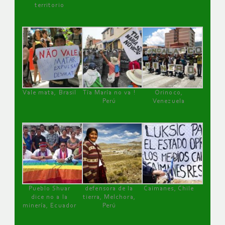
territorio
Vale mata, Brasil
Tía María no va !
Orinoco,
Perú
Venezuela
Pueblo Shuar
defensora de la
Caimanes, Chile
dice no a la
tierra, Melchora,
minería, Ecuador
Perú