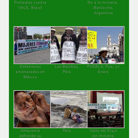
Protestas contra
No a la minería ,
VALE, Brasil
Bariloche,
Argentina
Defensoras
Las Bambas,
PUEBLA, Pue, 27
amenazadas en
Perú
Enero
México
Amazonía
Perú
Valle del Elqui
defiende su
sin minería.