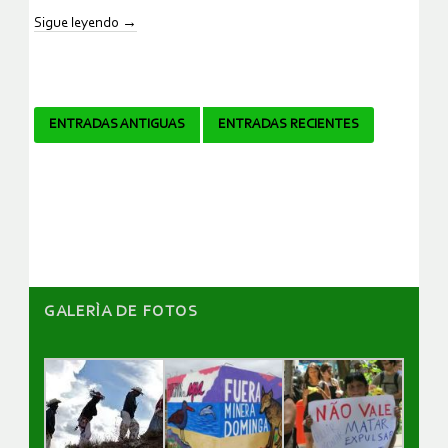
Sigue leyendo
→
Navegador
ENTRADAS ANTIGUAS
ENTRADAS RECIENTES
de
artículos
GALERÌA DE FOTOS