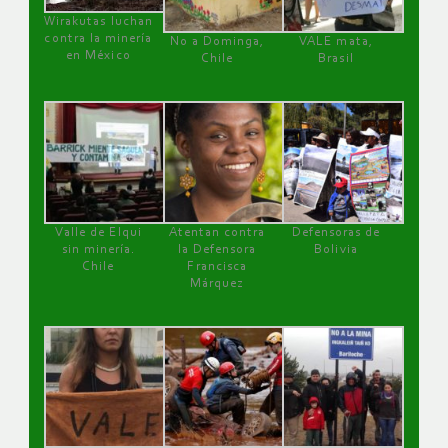
Wirakutas luchan
contra la minería
No a Dominga,
VALE mata,
en México
Chile
Brasil
Valle de Elqui
Atentan contra
Defensoras de
sin minería.
la Defensora
Bolivia
Chile
Francisca
Márquez