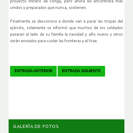
proyecto minero de conga, pero ahora les encontrará más
unidos y preparados que nunca, sostienen.
Finalmente se desconoce a donde van a parar las tropas del
ejército, solamente se informó que muchos de los soldados
pasaran al lado de su familia la navidad y año nuevo y otros
serán enviados para cuidar las fronteras y el Vrae.
Navegador
ENTRADA ANTERIOR
ENTRADA SIGUIENTE
de
artículos
GALERÌA DE FOTOS