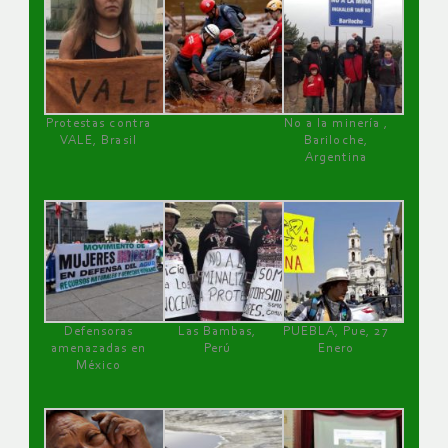
Protestas contra
No a la minería ,
VALE, Brasil
Bariloche,
Argentina
Defensoras
Las Bambas,
PUEBLA, Pue, 27
amenazadas en
Perú
Enero
México