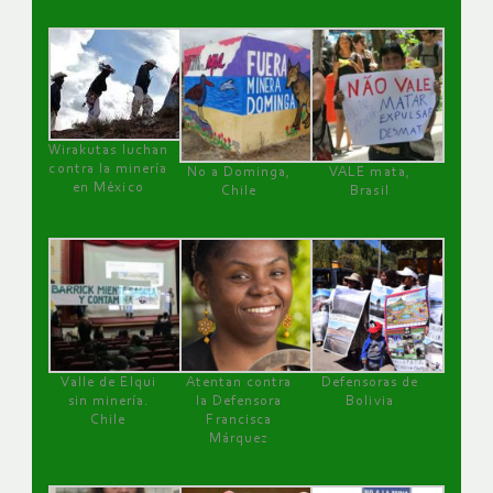
Wirakutas luchan
contra la minería
No a Dominga,
VALE mata,
en México
Chile
Brasil
Valle de Elqui
Atentan contra
Defensoras de
sin minería.
la Defensora
Bolivia
Chile
Francisca
Márquez