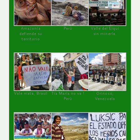
Amazonía
Perú
Valle del Elqui
defiende su
sin minería.
territorio
Vale mata, Brasil
Tía María no va !
Orinoco,
Perú
Venezuela