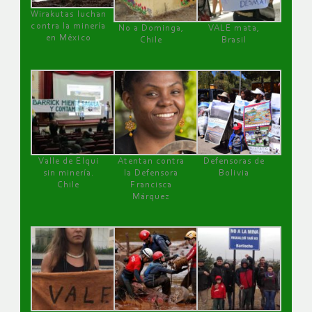
Wirakutas luchan
contra la minería
No a Dominga,
VALE mata,
en México
Chile
Brasil
Valle de Elqui
Atentan contra
Defensoras de
sin minería.
la Defensora
Bolivia
Chile
Francisca
Márquez