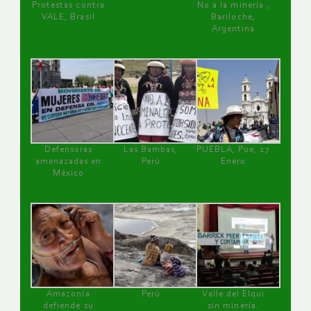
Protestas contra
No a la minería ,
VALE, Brasil
Bariloche,
Argentina
Defensoras
Las Bambas,
PUEBLA, Pue, 27
amenazadas en
Perú
Enero
México
Amazonía
Perú
Valle del Elqui
defiende su
sin minería.