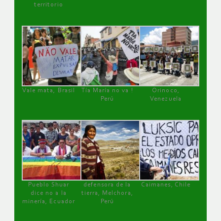
territorio
Vale mata, Brasil
Tía María no va !
Orinoco,
Perú
Venezuela
Pueblo Shuar
defensora de la
Caimanes, Chile
dice no a la
tierra, Melchora,
minería, Ecuador
Perú