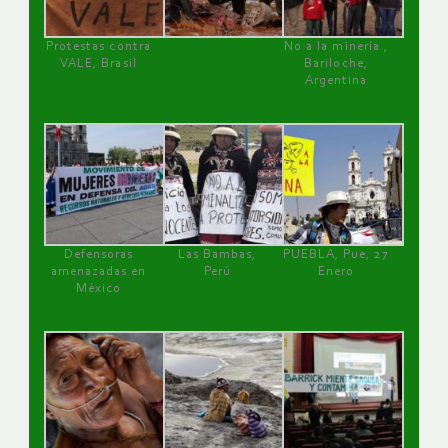
Protestas contra
No a la minería ,
VALE, Brasil
Bariloche,
Argentina
Defensoras
Las Bambas,
PUEBLA, Pue, 27
amenazadas en
Perú
Enero
México