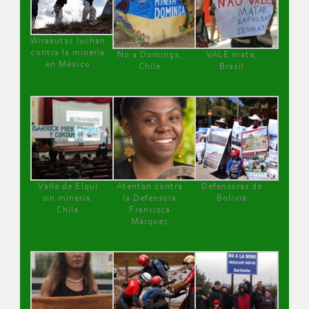
Wirakutas luchan
contra la minería
No a Dominga,
VALE mata,
en México
Chile
Brasil
Valle de Elqui
Atentan contra
Defensoras de
sin minería.
la Defensora
Bolivia
Chile
Francisca
Márquez