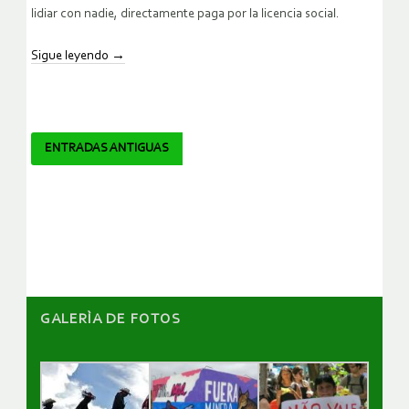
lidiar con nadie, directamente paga por la licencia social.
Sigue leyendo
→
Navegador
ENTRADAS ANTIGUAS
de
artículos
GALERÌA DE FOTOS