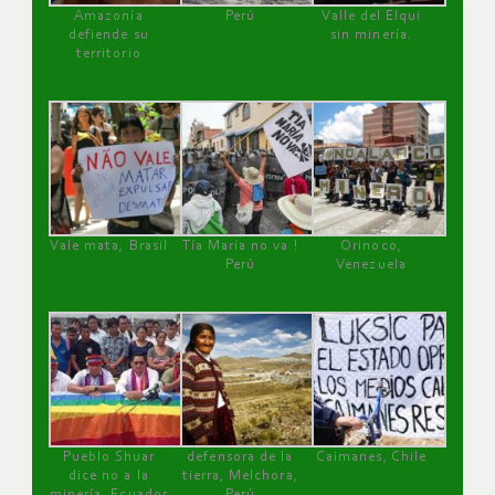
Amazonía
Perú
Valle del Elqui
defiende su
sin minería.
territorio
Vale mata, Brasil
Tía María no va !
Orinoco,
Perú
Venezuela
Pueblo Shuar
defensora de la
Caimanes, Chile
dice no a la
tierra, Melchora,
minería, Ecuador
Perú