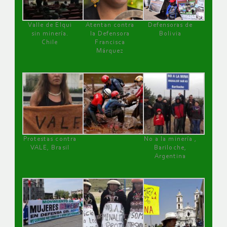
Valle de Elqui
Atentan contra
Defensoras de
sin minería.
la Defensora
Bolivia
Chile
Francisca
Márquez
Protestas contra
No a la minería ,
VALE, Brasil
Bariloche,
Argentina