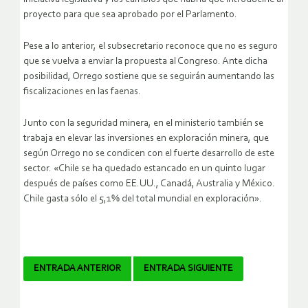
proyecto para que sea aprobado por el Parlamento.
Pese a lo anterior, el subsecretario reconoce que no es seguro
que se vuelva a enviar la propuesta al Congreso. Ante dicha
posibilidad, Orrego sostiene que se seguirán aumentando las
fiscalizaciones en las faenas.
Junto con la seguridad minera, en el ministerio también se
trabaja en elevar las inversiones en exploración minera, que
según Orrego no se condicen con el fuerte desarrollo de este
sector. «Chile se ha quedado estancado en un quinto lugar
después de países como EE.UU., Canadá, Australia y México.
Chile gasta sólo el 5,1% del total mundial en exploración».
Navegador
ENTRADA ANTERIOR
ENTRADA SIGUIENTE
de