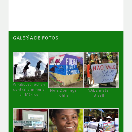
artículos
GALERÌA DE FOTOS
Wirakutas luchan
contra la minería
No a Dominga,
VALE mata,
en México
Chile
Brasil