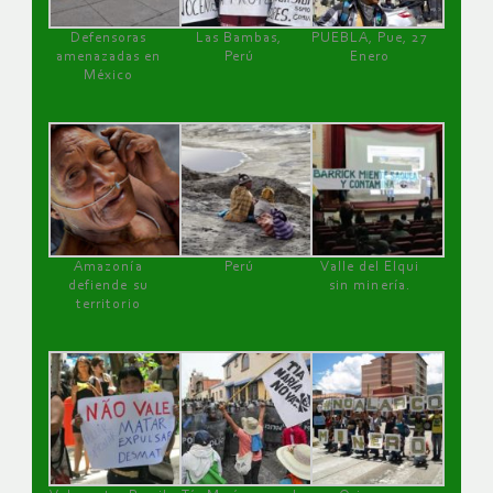
Defensoras
Las Bambas,
PUEBLA, Pue, 27
amenazadas en
Perú
Enero
México
Amazonía
Perú
Valle del Elqui
defiende su
sin minería.
territorio