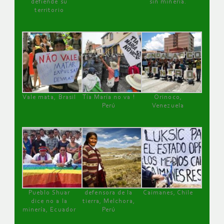
defiende su
sin minería.
territorio
Vale mata, Brasil
Tía María no va !
Orinoco,
Perú
Venezuela
Pueblo Shuar
defensora de la
Caimanes, Chile
dice no a la
tierra, Melchora,
minería, Ecuador
Perú