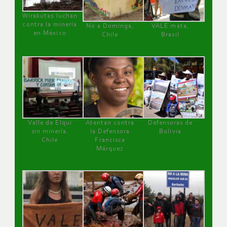
Wirakutas luchan
contra la minería
No a Dominga,
VALE mata,
en México
Chile
Brasil
Valle de Elqui
Atentan contra
Defensoras de
sin minería.
la Defensora
Bolivia
Chile
Francisca
Márquez