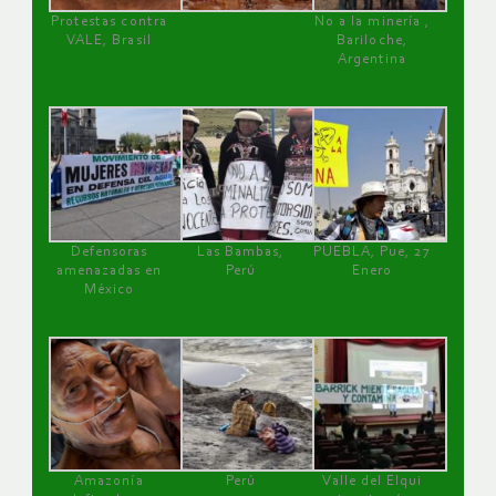
Protestas contra
No a la minería ,
VALE, Brasil
Bariloche,
Argentina
Defensoras
Las Bambas,
PUEBLA, Pue, 27
amenazadas en
Perú
Enero
México
Amazonía
Perú
Valle del Elqui