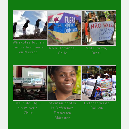
Wirakutas luchan
contra la minería
No a Dominga,
VALE mata,
en México
Chile
Brasil
Valle de Elqui
Atentan contra
Defensoras de
sin minería.
la Defensora
Bolivia
Chile
Francisca
Márquez