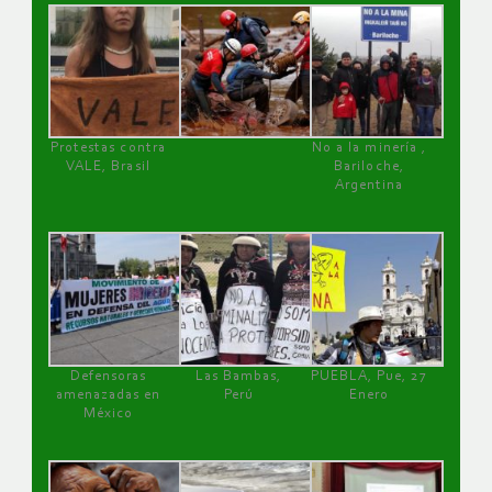
Protestas contra
No a la minería ,
VALE, Brasil
Bariloche,
Argentina
Defensoras
Las Bambas,
PUEBLA, Pue, 27
amenazadas en
Perú
Enero
México