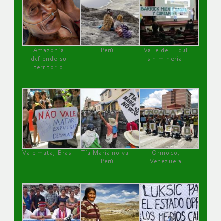
Amazonía
Perú
Valle del Elqui
defiende su
sin minería.
territorio
Vale mata, Brasil
Tía María no va !
Orinoco,
Perú
Venezuela