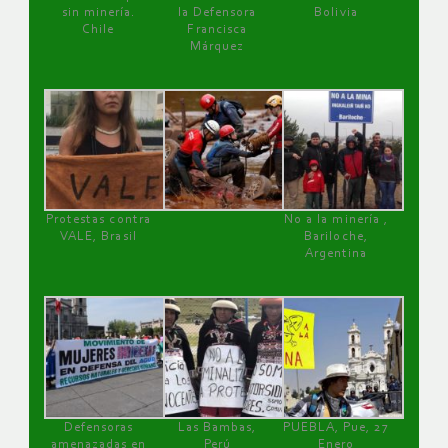
sin minería.
la Defensora
Bolivia
Chile
Francisca
Márquez
Protestas contra
No a la minería ,
VALE, Brasil
Bariloche,
Argentina
Defensoras
Las Bambas,
PUEBLA, Pue, 27
amenazadas en
Perú
Enero