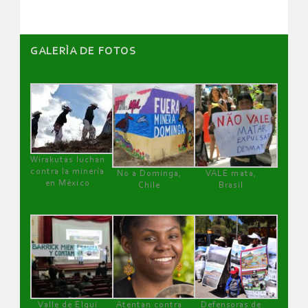
GALERÌA DE FOTOS
Wirakutas luchan
contra la minería
No a Dominga,
VALE mata,
en México
Chile
Brasil
Valle de Elqui
Atentan contra
Defensoras de