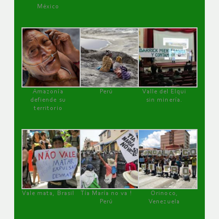
México
Amazonía
Perú
Valle del Elqui
defiende su
sin minería.
territorio
Vale mata, Brasil
Tía María no va !
Orinoco,
Perú
Venezuela