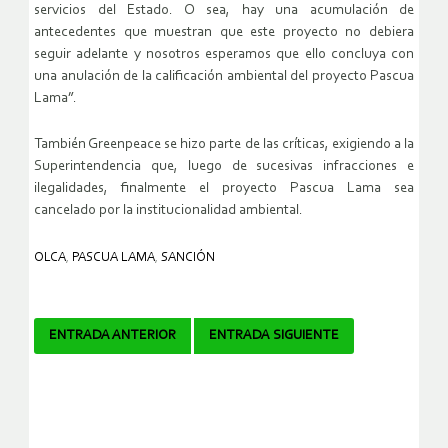
servicios del Estado. O sea, hay una acumulación de
antecedentes que muestran que este proyecto no debiera
seguir adelante y nosotros esperamos que ello concluya con
una anulación de la calificación ambiental del proyecto Pascua
Lama”.
También Greenpeace se hizo parte de las críticas, exigiendo a la
Superintendencia que, luego de sucesivas infracciones e
ilegalidades, finalmente el proyecto Pascua Lama sea
cancelado por la institucionalidad ambiental.
OLCA
,
PASCUA LAMA
,
SANCIÓN
Navegador
ENTRADA ANTERIOR
ENTRADA SIGUIENTE
de
artículos