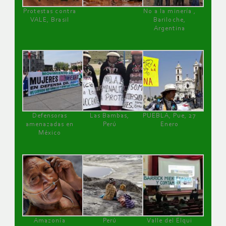
Protestas contra
No a la minería ,
VALE, Brasil
Bariloche,
Argentina
Defensoras
Las Bambas,
PUEBLA, Pue, 27
amenazadas en
Perú
Enero
México
Amazonía
Perú
Valle del Elqui