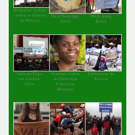
Wirakutas luchan
contra la minería
No a Dominga,
VALE mata,
en México
Chile
Brasil
Valle de Elqui
Atentan contra
Defensoras de
sin minería.
la Defensora
Bolivia
Chile
Francisca
Márquez