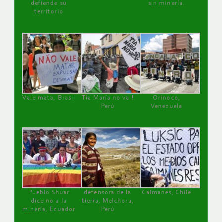
defiende su
sin minería.
territorio
Vale mata, Brasil
Tía María no va !
Orinoco,
Perú
Venezuela
Pueblo Shuar
defensora de la
Caimanes, Chile
dice no a la
tierra, Melchora,
minería, Ecuador
Perú