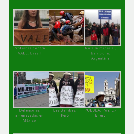
Protestas contra
No a la minería ,
VALE, Brasil
Bariloche,
Argentina
Defensoras
Las Bambas,
PUEBLA, Pue, 27
amenazadas en
Perú
Enero
México