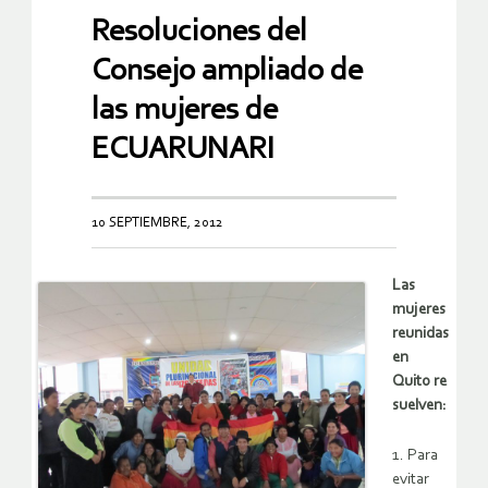
Resoluciones del
Consejo ampliado de
las mujeres de
ECUARUNARI
10 SEPTIEMBRE, 2012
Las
mujeres
reunidas
en
Quito re
suelven:
1. Para
evitar