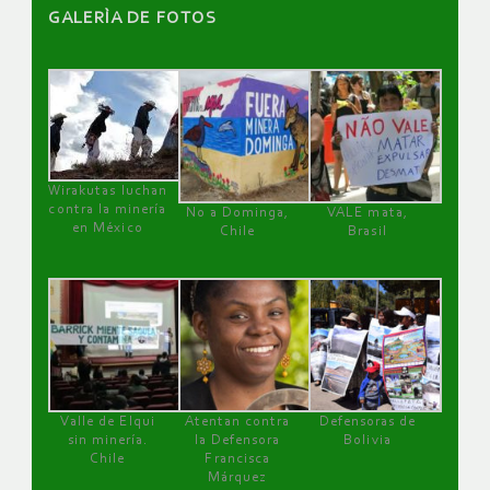
GALERÌA DE FOTOS
Wirakutas luchan
contra la minería
No a Dominga,
VALE mata,
en México
Chile
Brasil
Valle de Elqui
Atentan contra
Defensoras de
sin minería.
la Defensora
Bolivia
Chile
Francisca
Márquez