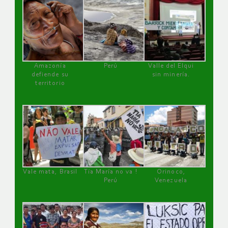
Amazonía
Perú
Valle del Elqui
defiende su
sin minería.
territorio
Vale mata, Brasil
Tía María no va !
Orinoco,
Perú
Venezuela