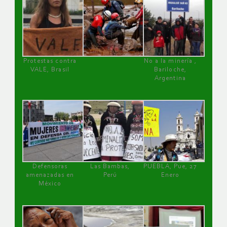
Protestas contra
No a la minería ,
VALE, Brasil
Bariloche,
Argentina
Defensoras
Las Bambas,
PUEBLA, Pue, 27
amenazadas en
Perú
Enero
México