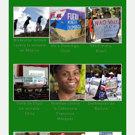
Wirakutas luchan
contra la minería
No a Dominga,
VALE mata,
en México
Chile
Brasil
Valle de Elqui
Atentan contra
Defensoras de
sin minería.
la Defensora
Bolivia
Chile
Francisca
Márquez