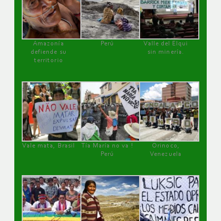
Amazonía
Perú
Valle del Elqui
defiende su
sin minería.
territorio
Vale mata, Brasil
Tía María no va !
Orinoco,
Perú
Venezuela