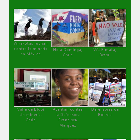
Wirakutas luchan
contra la minería
No a Dominga,
VALE mata,
en México
Chile
Brasil
Valle de Elqui
Atentan contra
Defensoras de
sin minería.
la Defensora
Bolivia
Chile
Francisca
Márquez