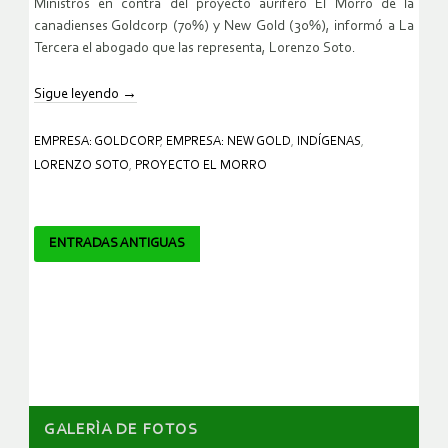
Ministros en contra del proyecto aurífero El Morro de la
canadienses Goldcorp (70%) y New Gold (30%), informó a La
Tercera el abogado que las representa, Lorenzo Soto.
Sigue leyendo
→
EMPRESA: GOLDCORP
,
EMPRESA: NEW GOLD
,
INDÍGENAS
,
LORENZO SOTO
,
PROYECTO EL MORRO
Navegador
ENTRADAS ANTIGUAS
de
artículos
GALERÌA DE FOTOS