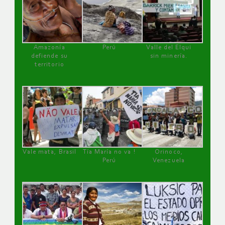
Amazonía
Perú
Valle del Elqui
defiende su
sin minería.
territorio
Vale mata, Brasil
Tía María no va !
Orinoco,
Perú
Venezuela