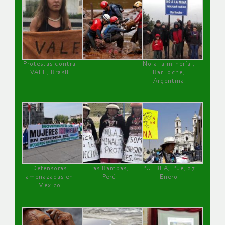
Protestas contra
No a la minería ,
VALE, Brasil
Bariloche,
Argentina
Defensoras
Las Bambas,
PUEBLA, Pue, 27
amenazadas en
Perú
Enero
México