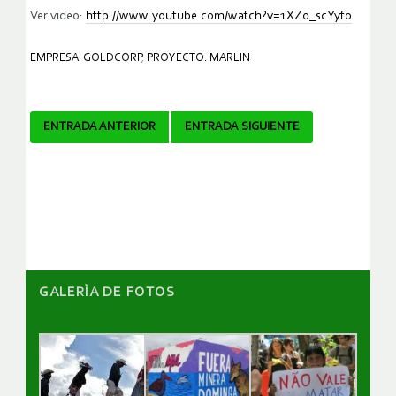
Ver video:
http://www.youtube.com/watch?v=1XZ0_scYyfo
EMPRESA: GOLDCORP
,
PROYECTO: MARLIN
Navegador
ENTRADA ANTERIOR
ENTRADA SIGUIENTE
de
artículos
GALERÌA DE FOTOS