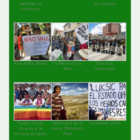
defiende su
sin minería.
territorio
Vale mata, Brasil
Tía María no va !
Orinoco,
Perú
Venezuela
Pueblo Shuar
defensora de la
Caimanes, Chile
dice no a la
tierra, Melchora,
minería, Ecuador
Perú