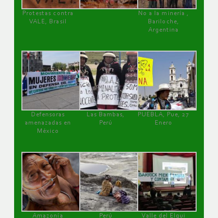
Protestas contra
No a la minería ,
VALE, Brasil
Bariloche,
Argentina
Defensoras
Las Bambas,
PUEBLA, Pue, 27
amenazadas en
Perú
Enero
México
Amazonía
Perú
Valle del Elqui