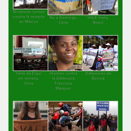
Wirakutas luchan
contra la minería
No a Dominga,
VALE mata,
en México
Chile
Brasil
Valle de Elqui
Atentan contra
Defensoras de
sin minería.
la Defensora
Bolivia
Chile
Francisca
Márquez