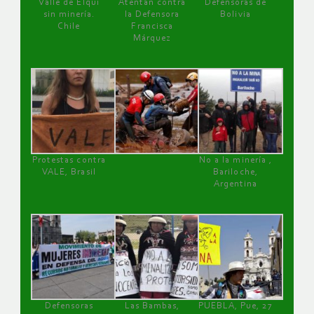
Valle de Elqui
Atentan contra
Defensoras de
sin minería.
la Defensora
Bolivia
Chile
Francisca
Márquez
Protestas contra
No a la minería ,
VALE, Brasil
Bariloche,
Argentina
Defensoras
Las Bambas,
PUEBLA, Pue, 27