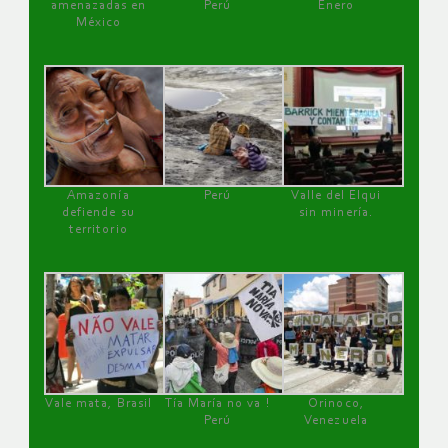
amenazadas en
Perú
Enero
México
Amazonía
Perú
Valle del Elqui
defiende su
sin minería.
territorio
Vale mata, Brasil
Tía María no va !
Orinoco,
Perú
Venezuela