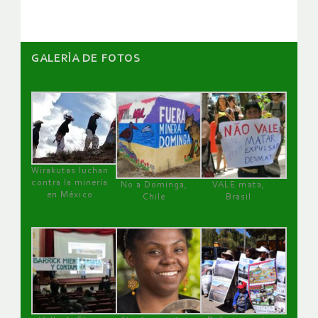
GALERÌA DE FOTOS
Wirakutas luchan
contra la minería
No a Dominga,
VALE mata,
en México
Chile
Brasil