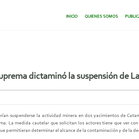
SALTAR AL CONTENIDO.
INICIO
QUIENES SOMOS
PUBLI
 Suprema dictaminó la suspensión de L
rían suspenderse la actividad minera en dos yacimientos de Cata
ma. La medida cautelar que solicitan los actores tiene que ver con
s que permitieran determinar el alcance de la contaminación y de la