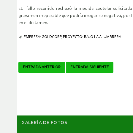
«El fallo recurrido rechazó la medida cautelar solicitad
gravamen irreparable que podría irrogar su negativa, por l
en el dictamen.
EMPRESA: GOLDCORP
,
PROYECTO: BAJO LA ALUMBRERA
Navegador
ENTRADA ANTERIOR
ENTRADA SIGUIENTE
de
artículos
GALERÌA DE FOTOS