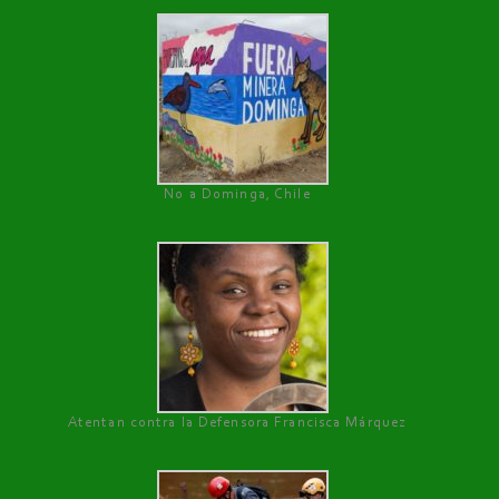
No a Dominga, Chile
Atentan contra la Defensora Francisca Márquez