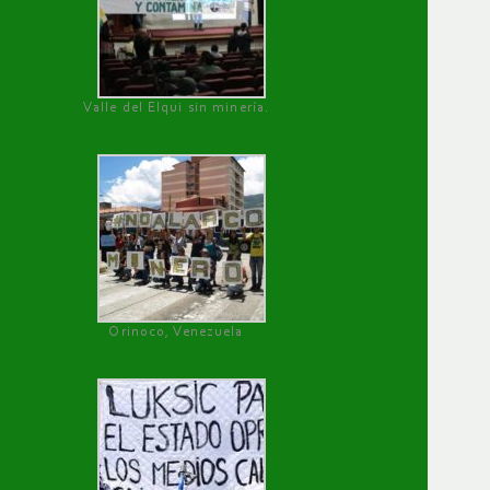
Valle del Elqui sin minería.
Orinoco, Venezuela