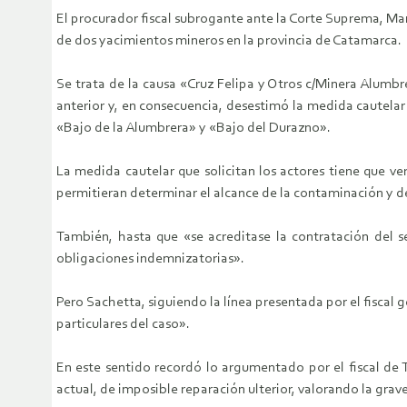
El procurador fiscal subrogante ante la Corte Suprema, Mar
de dos yacimientos mineros en la provincia de Catamarca.
Se trata de la causa «Cruz Felipa y Otros c/Minera Alumb
anterior y, en consecuencia, desestimó la medida cautelar
«Bajo de la Alumbrera» y «Bajo del Durazno».
La medida cautelar que solicitan los actores tiene que ve
permitieran determinar el alcance de la contaminación y 
También, hasta que «se acreditase la contratación del se
obligaciones indemnizatorias».
Pero Sachetta, siguiendo la línea presentada por el fiscal
particulares del caso».
En este sentido recordó lo argumentado por el fiscal de T
actual, de imposible reparación ulterior, valorando la grav