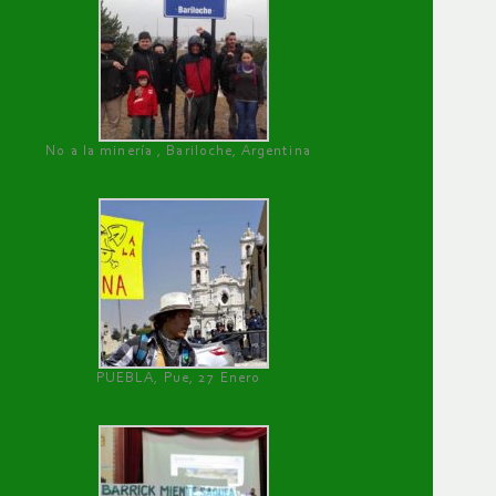
No a la minería , Bariloche, Argentina
PUEBLA, Pue, 27 Enero