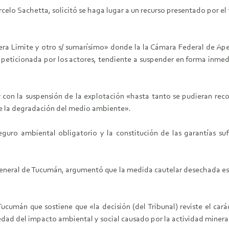
celo Sachetta, solicitó se haga lugar a un recurso presentado por el 
rera Limite y otro s/ sumarísimo» donde la la Cámara Federal de Ape
 peticionada por los actores, tendiente a suspender en forma inmed
r con la suspensión de la explotación «hasta tanto se pudieran reco
de la degradación del medio ambiente».
guro ambiental obligatorio y la constitución de las garantías su
 general de Tucumán, argumentó que la medida cautelar desechada es 
ucumán que sostiene que «la decisión (del Tribunal) reviste el car
edad del impacto ambiental y social causado por la actividad minera 