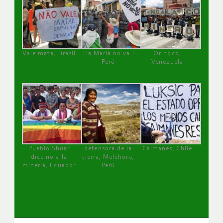
Vale mata, Brasil
Tía María no va !
Orinoco,
Perú
Venezuela
Pueblo Shuar
defensora de la
Caimanes, Chile
dice no a la
tierra, Melchora,
minería, Ecuador
Perú