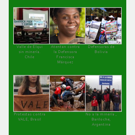
Valle de Elqui
Atentan contra
Defensoras de
sin minería.
la Defensora
Bolivia
Chile
Francisca
Márquez
Protestas contra
No a la minería ,
VALE, Brasil
Bariloche,
Argentina