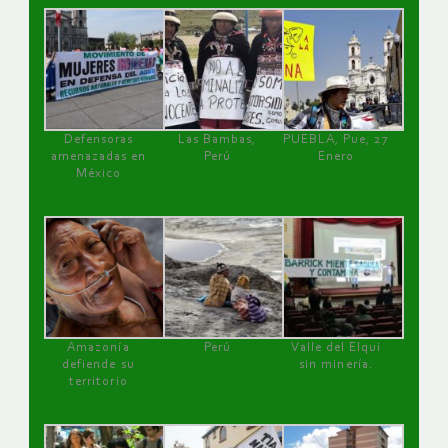
Defensoras
Las Bambas,
PUEBLA, Pue, 27
amenazadas en
Perú
Enero
México
Amazonía
Perú
Valle del Elqui
defiende su
sin minería.
territorio