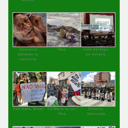
México
Amazonía
Perú
Valle del Elqui
defiende su
sin minería.
territorio
Vale mata, Brasil
Tía María no va !
Orinoco,
Perú
Venezuela