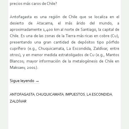
precios más caros de Chile?
Antofagasta es una región de Chile que se localiza en el
desierto de Atacama, el más árido del mundo, a
aproximadamente 1,400 km al norte de Santiago, la capital de
Chile. Es una de las zonas de la Tierra más ricas en cobre (Cu),
presentando una gran cantidad de depósitos tipo pórfido
cuprífero (e.g., Chuquicamata, La Escondida, Zaldívar, entre
otros), y en menor medida estratoligados de Cu (e.g., Mantos
Blancos; mayor información de la metalogénesis de Chile en
Maksaev, 2001).
Sigue leyendo
→
ANTOFAGASTA
,
CHUQUICAMATA
,
IMPUESTOS
,
LA ESCONDIDA
,
ZALDÍVAR