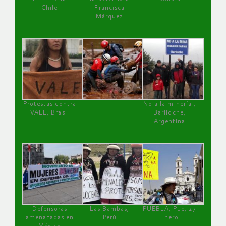
Chile
Francisca
Márquez
Protestas contra
No a la minería ,
VALE, Brasil
Bariloche,
Argentina
Defensoras
Las Bambas,
PUEBLA, Pue, 27
amenazadas en
Perú
Enero