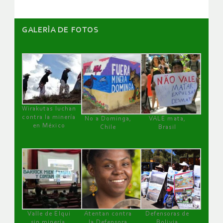
GALERÌA DE FOTOS
Wirakutas luchan
contra la minería
No a Dominga,
VALE mata,
en México
Chile
Brasil
Valle de Elqui
Atentan contra
Defensoras de
sin minería.
la Defensora
Bolivia