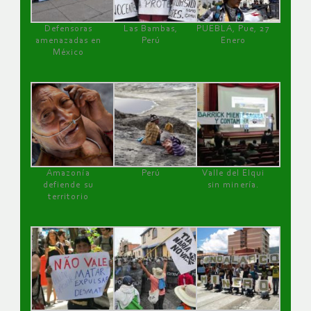
Defensoras
Las Bambas,
PUEBLA, Pue, 27
amenazadas en
Perú
Enero
México
Amazonía
Perú
Valle del Elqui
defiende su
sin minería.
territorio