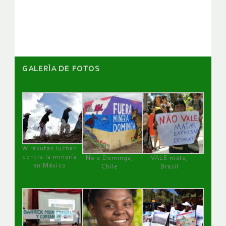
GALERÌA DE FOTOS
Wirakutas luchan
contra la minería
No a Dominga,
VALE mata,
en México
Chile
Brasil