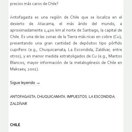
precios más caros de Chile?
Antofagasta es una región de Chile que se localiza en el
desierto de Atacama, el más árido del mundo, a
aproximadamente 1,400 km al norte de Santiago, la capital de
Chile. Es una de las zonas de la Tierra más ricas en cobre (Cu),
presentando una gran cantidad de depósitos tipo pórfido
cuprífero (e.g., Chuquicamata, La Escondida, Zaldívar, entre
otros), y en menor medida estratoligados de Cu (e.g., Mantos
Blancos; mayor información de la metalogénesis de Chile en
Maksaev, 2001).
Sigue leyendo
→
ANTOFAGASTA
,
CHUQUICAMATA
,
IMPUESTOS
,
LA ESCONDIDA
,
ZALDÍVAR
CHILE