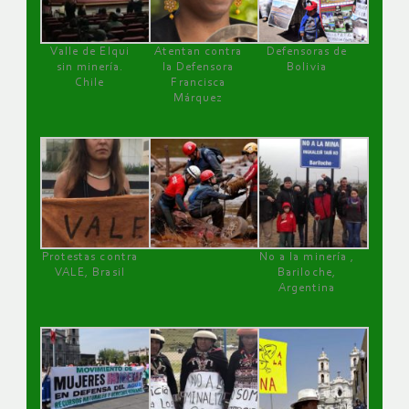
Valle de Elqui
Atentan contra
Defensoras de
sin minería.
la Defensora
Bolivia
Chile
Francisca
Márquez
Protestas contra
No a la minería ,
VALE, Brasil
Bariloche,
Argentina