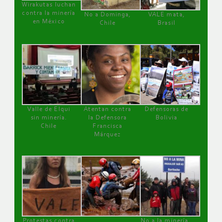
Wirakutas luchan
contra la minería
No a Dominga,
VALE mata,
en México
Chile
Brasil
Valle de Elqui
Atentan contra
Defensoras de
sin minería.
la Defensora
Bolivia
Chile
Francisca
Márquez
Protestas contra
No a la minería ,