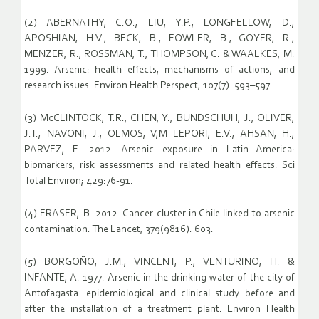
(2) ABERNATHY, C.O., LIU, Y.P., LONGFELLOW, D.,
APOSHIAN, H.V., BECK, B., FOWLER, B., GOYER, R.,
MENZER, R., ROSSMAN, T., THOMPSON, C. & WAALKES, M.
1999. Arsenic: health effects, mechanisms of actions, and
research issues. Environ Health Perspect; 107(7): 593–597.
(3) McCLINTOCK, T.R., CHEN, Y., BUNDSCHUH, J., OLIVER,
J.T., NAVONI, J., OLMOS, V,M LEPORI, E.V., AHSAN, H.,
PARVEZ, F. 2012. Arsenic exposure in Latin America:
biomarkers, risk assessments and related health effects. Sci
Total Environ; 429:76-91.
(4) FRASER, B. 2012. Cancer cluster in Chile linked to arsenic
contamination. The Lancet; 379(9816): 603.
(5) BORGOÑO, J.M., VINCENT, P., VENTURINO, H. &
INFANTE, A. 1977. Arsenic in the drinking water of the city of
Antofagasta: epidemiological and clinical study before and
after the installation of a treatment plant. Environ Health