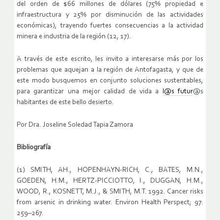
del orden de $66 millones de dólares (75% propiedad e
infraestructura y 25% por disminución de las actividades
económicas), trayendo fuertes consecuencias a la actividad
minera e industria de la región (12, 17).
A través de este escrito, les invito a interesarse más por los
problemas que aquejan a la región de Antofagasta, y que de
este modo busquemos en conjunto soluciones sustentables,
para garantizar una mejor calidad de vida a
l@s futur
@s
habitantes de este bello desierto.
Por Dra. Joseline Soledad Tapia Zamora
Bibliografía
(1) SMITH, AH., HOPENHAYN-RICH, C., BATES, M.N.,
GOEDEN, H.M., HERTZ-PICCIOTTO, I., DUGGAN, H.M.,
WOOD, R., KOSNETT, M.J., & SMITH, M.T. 1992. Cancer risks
from arsenic in drinking water. Environ Health Perspect; 97:
259–267.