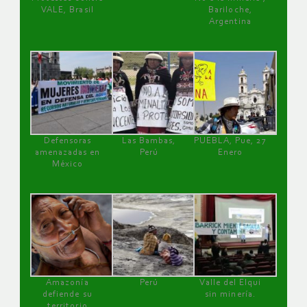
VALE, Brasil
Bariloche,
Argentina
Defensoras
Las Bambas,
PUEBLA, Pue, 27
amenazadas en
Perú
Enero
México
Amazonía
Perú
Valle del Elqui
defiende su
sin minería.
territorio