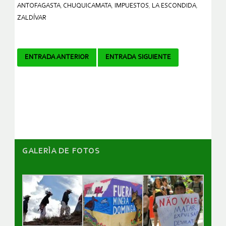
ANTOFAGASTA
,
CHUQUICAMATA
,
IMPUESTOS
,
LA ESCONDIDA
,
ZALDÍVAR
Navegador
ENTRADA ANTERIOR
ENTRADA SIGUIENTE
de
artículos
GALERÌA DE FOTOS