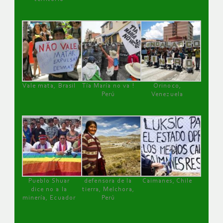
Vale mata, Brasil
Tía María no va !
Orinoco,
Perú
Venezuela
Pueblo Shuar
defensora de la
Caimanes, Chile
dice no a la
tierra, Melchora,
minería, Ecuador
Perú