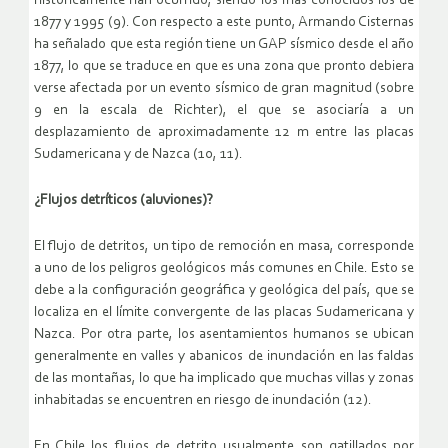
históricamente han ocurrido, siendo los más conocidos los de
1877 y 1995 (9). Con respecto a este punto, Armando Cisternas
ha señalado que esta región tiene un GAP sísmico desde el año
1877, lo que se traduce en que es una zona que pronto debiera
verse afectada por un evento sísmico de gran magnitud (sobre
9 en la escala de Richter), el que se asociaría a un
desplazamiento de aproximadamente 12 m entre las placas
Sudamericana y de Nazca (10, 11).
¿Flujos detríticos (aluviones)?
El flujo de detritos, un tipo de remoción en masa, corresponde
a uno de los peligros geológicos más comunes en Chile. Esto se
debe a la configuración geográfica y geológica del país, que se
localiza en el límite convergente de las placas Sudamericana y
Nazca. Por otra parte, los asentamientos humanos se ubican
generalmente en valles y abanicos de inundación en las faldas
de las montañas, lo que ha implicado que muchas villas y zonas
inhabitadas se encuentren en riesgo de inundación (12).
En Chile los flujos de detrito usualmente son gatillados por