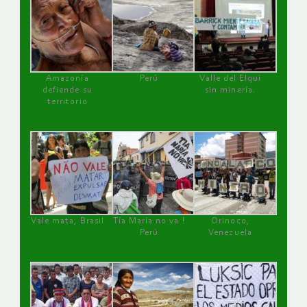
Amazonía
Perú
Valle del Elqui
defiende su
sin minería.
territorio
Vale mata, Brasil
Tía María no va !
Orinoco,
Perú
Venezuela