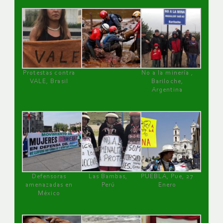
Protestas contra
No a la minería ,
VALE, Brasil
Bariloche,
Argentina
Defensoras
Las Bambas,
PUEBLA, Pue, 27
amenazadas en
Perú
Enero
México