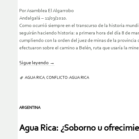
Por Asamblea El Algarrobo
Andalgalá – 11/03/2010.
Como ocurrió siempre en el transcurso de la historia mund
seguirán haciendo historia: a primera hora del día 8 de mar
cumpliendo con la orden del juez de minas de la provincia 
efectuaron sobre el camino a Belén, ruta que usaría la miner
Sigue leyendo
→
AGUA RICA
,
CONFLICTO: AGUA RICA
ARGENTINA
Agua Rica: ¿Soborno u ofrecimie