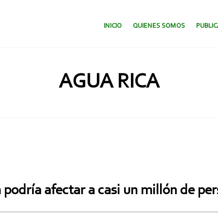
SALTAR AL CONTENIDO.
INICIO
QUIENES SOMOS
PUBLI
AGUA RICA
odría afectar a casi un millón de pe