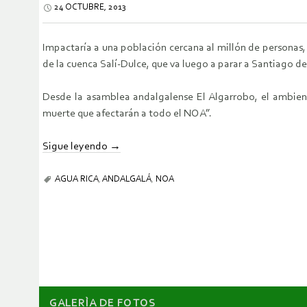
24 OCTUBRE, 2013
Impactaría a una población cercana al millón de personas,
de la cuenca Salí-Dulce, que va luego a parar a Santiago de
Desde la asamblea andalgalense El Algarrobo, el ambie
muerte que afectarán a todo el NOA”.
Sigue leyendo
→
AGUA RICA
,
ANDALGALÁ
,
NOA
GALERÌA DE FOTOS