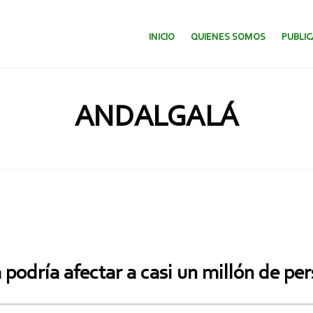
SALTAR AL CONTENIDO.
INICIO
QUIENES SOMOS
PUBLI
ANDALGALÁ
odría afectar a casi un millón de pe