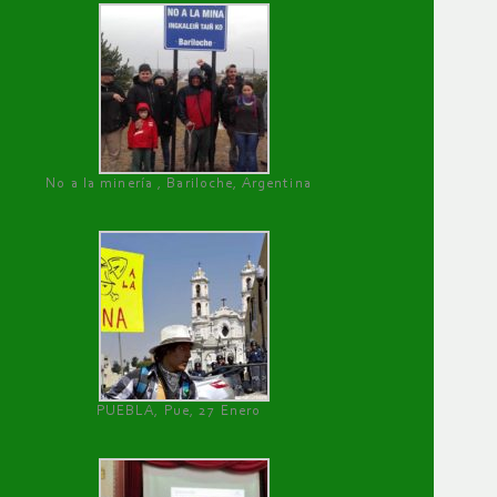
No a la minería , Bariloche, Argentina
PUEBLA, Pue, 27 Enero