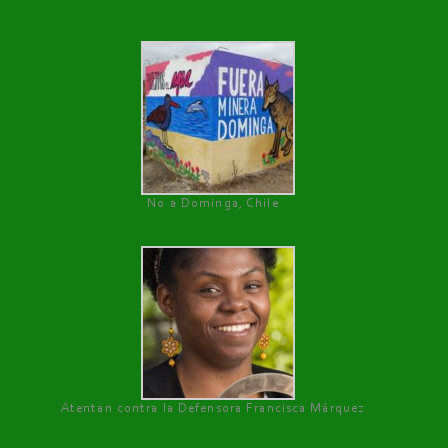
No a Dominga, Chile
Atentan contra la Defensora Francisca Márquez