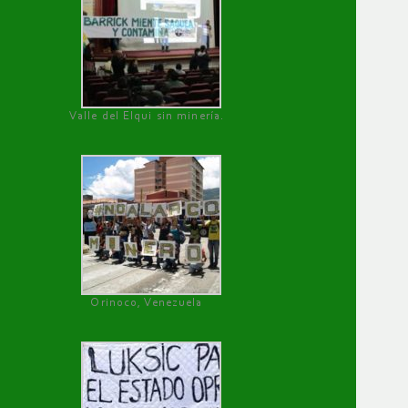
Valle del Elqui sin minería.
Orinoco, Venezuela