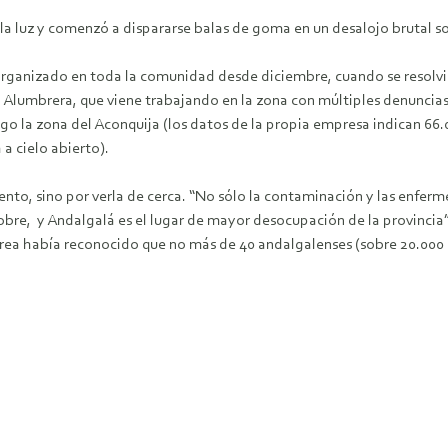
 la luz y comenzó a dispararse balas de goma en un desalojo brutal so
rganizado en toda la comunidad desde diciembre, cuando se resolvió r
o Alumbrera, que viene trabajando en la zona con múltiples denuncias
 la zona del Aconquija (los datos de la propia empresa indican 66.0
 a cielo abierto).
nto, sino por verla de cerca. “No sólo la contaminación y las enfe
obre, y Andalgalá es el lugar de mayor desocupación de la provincia”
erea había reconocido que no más de 40 andalgalenses (sobre 20.000 