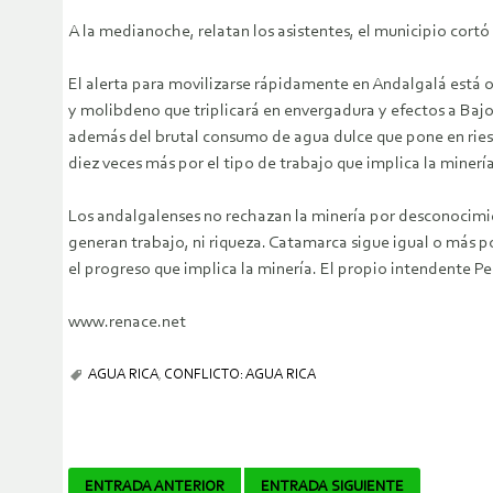
A la medianoche, relatan los asistentes, el municipio cortó
El alerta para movilizarse rápidamente en Andalgalá está o
y molibdeno que triplicará en envergadura y efectos a Baj
además del brutal consumo de agua dulce que pone en riesgo
diez veces más por el tipo de trabajo que implica la minería
Los andalgalenses no rechazan la minería por desconocimie
generan trabajo, ni riqueza. Catamarca sigue igual o más p
el progreso que implica la minería. El propio intendente P
www.renace.net
AGUA RICA
,
CONFLICTO: AGUA RICA
Navegador
ENTRADA ANTERIOR
ENTRADA SIGUIENTE