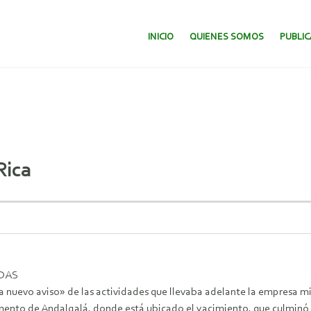
SALTAR AL CONTENIDO.
INICIO
QUIENES SOMOS
PUBLI
Rica
ADAS
a nuevo aviso» de las actividades que llevaba adelante la empresa mi
amento de Andalgalá, donde está ubicado el yacimiento, que culminó