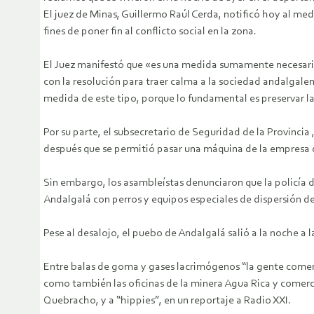
El juez de Minas, Guillermo Raúl Cerda, notificó hoy al m
fines de poner fin al conflicto social en la zona.
El Juez manifestó que «es una medida sumamente necesaria 
con la resolución para traer calma a la sociedad andalgal
medida de este tipo, porque lo fundamental es preservar la 
Por su parte, el subsecretario de Seguridad de la Provincia 
después que se permitió pasar una máquina de la empresa 
Sin embargo, los asambleístas denunciaron que la policía 
Andalgalá con perros y equipos especiales de dispersión de
Pese al desalojo, el puebo de Andalgalá salió a la noche a l
Entre balas de goma y gases lacrimógenos “la gente comenz
como también las oficinas de la minera Agua Rica y comerci
Quebracho, y a “hippies”, en un reportaje a Radio XXI.