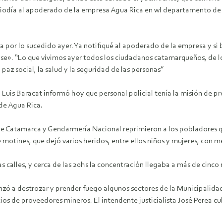
ediodía al apoderado de la empresa Agua Rica en wl departamento de 
por lo sucedido ayer. Ya notifiqué al apoderado de la empresa y si 
ense». “Lo que vivimos ayer todos los ciudadanos catamarqueños, de 
paz social, la salud y la seguridad de las personas”
, Luis Baracat informó hoy que personal policial tenía la misión de p
de Agua Rica.
de Catamarca y Gendarmería Nacional reprimieron a los pobladores q
 motines, que dejó varios heridos, entre ellos niños y mujeres, con 
as calles, y cerca de las 20hs la concentración llegaba a más de cinco
ó a destrozar y prender fuego algunos sectores de la Municipalidad ”
os de proveedores mineros. El intendente justicialista José Perea cu