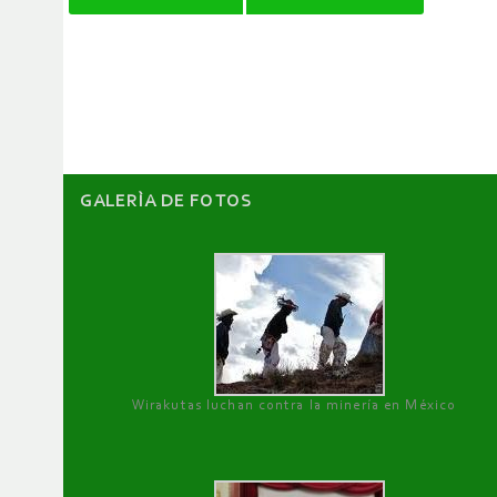
de
artículos
GALERÌA DE FOTOS
Wirakutas luchan contra la minería en México