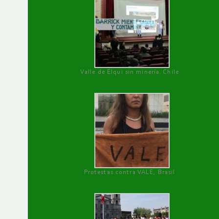
Valle de Elqui sin minería. Chile
Protestas contra VALE, Brasil