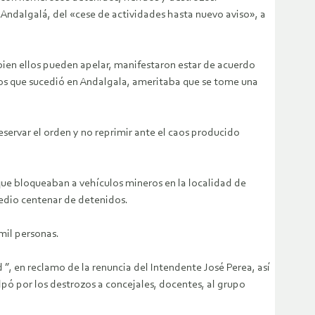
Andalgalá, del «cese de actividades hasta nuevo aviso», a
bien ellos pueden apelar, manifestaron estar de acuerdo
los que sucedió en Andalgala, ameritaba que se tome una
reservar el orden y no reprimir ante el caos producido
ue bloqueaban a vehículos mineros en la localidad de
medio centenar de detenidos.
 mil personas.
, en reclamo de la renuncia del Intendente José Perea, así
lpó por los destrozos a concejales, docentes, al grupo