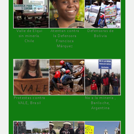
Valle de Elqui
Atentan contra
Defensoras de
sin minería.
la Defensora
Bolivia
Chile
Francisca
Márquez
Protestas contra
No a la minería ,
VALE, Brasil
Bariloche,
Argentina