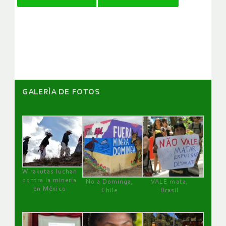
de
artículos
GALERÌA DE FOTOS
Wirakutas luchan
contra la minería
No a Dominga,
VALE mata,
en México
Chile
Brasil