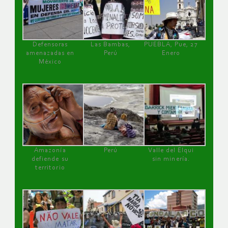
Defensoras
Las Bambas,
PUEBLA, Pue, 27
amenazadas en
Perú
Enero
México
Amazonía
Perú
Valle del Elqui
defiende su
sin minería.
territorio