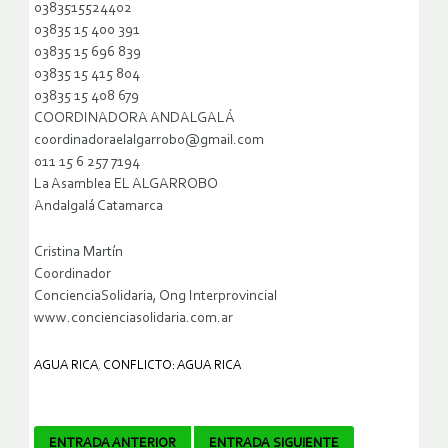
0383515524402
03835 15 400 391
03835 15 696 839
03835 15 415 804
03835 15 408 679
COORDINADORA ANDALGALÁ
coordinadoraelalgarrobo@gmail.com
011 15 6 257 7194
La Asamblea EL ALGARROBO
Andalgalá Catamarca
Cristina Martín
Coordinador
ConcienciaSolidaria, Ong Interprovincial
www.concienciasolidaria.com.ar
AGUA RICA
,
CONFLICTO: AGUA RICA
Navegador
ENTRADA ANTERIOR
ENTRADA SIGUIENTE