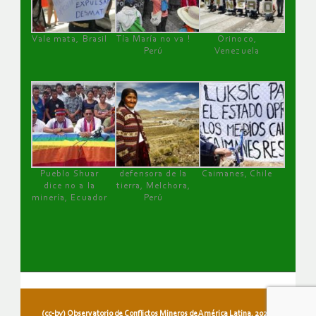
Vale mata, Brasil
Tía María no va !
Orinoco,
Perú
Venezuela
Pueblo Shuar
defensora de la
Caimanes, Chile
dice no a la
tierra, Melchora,
minería, Ecuador
Perú
(cc-by) Observatorio de Conflictos Mineros de América Latina, 2026