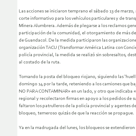
Las acciones se iniciaron temprano el sábado 13 de marzo, 
corte informativo para los vehículos particulares y de tran
Minera Alumbrera. Además de plegarse a los reclamos gener
participación de la comunidad, el otorgamiento de más de 3
de Guandacol. De la medida participaron las organizacio
organización TACU (Transformar América Latina con Concienci
policía provincial, la medida se realizó sin sobresaltos, d
al costado de la ruta.
Tomando la posta del bloqueo riojano, siguiendo las ‘huell
domingo 14 por la tarde, reteniendo a los camiones que b
NO PARA CONTAMINAR» en un lado, y otro que indicaba 
regional y recolectaron firmas en apoyo a los pedidos de su
faltaron los patrulleros de la policía provincial y agentes
bloqueo, temeroso quizás de que la reacción se propague.
Ya en la madrugada del lunes, los bloqueos se extendieron a