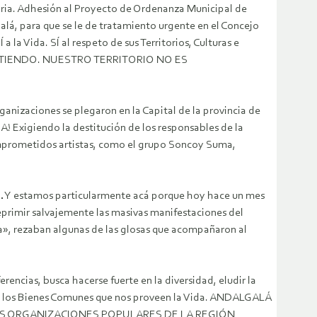
 Soria. Adhesión al Proyecto de Ordenanza Municipal de
alá, para que se le de tratamiento urgente en el Concejo
 la Vida. SÍ al respeto de sus Territorios, Culturas e
ESISTIENDO. NUESTRO TERRITORIO NO ES
anizaciones se plegaron en la Capital de la provincia de
A! Exigiendo la destitución de los responsables de la
comprometidos artistas, como el grupo Soncoy Suma,
e… Y estamos particularmente acá porque hoy hace un mes
reprimir salvajemente las masivas manifestaciones del
a», rezaban algunas de las glosas que acompañaron al
rencias, busca hacerse fuerte en la diversidad, eludir la
e de los Bienes Comunes que nos proveen la Vida. ANDALGALÁ
 LAS ORGANIZACIONES POPULARES DE LA REGIÓN