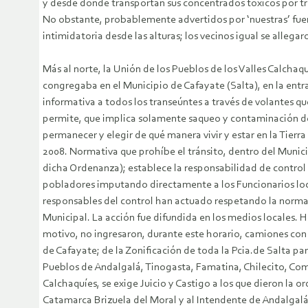
y desde donde transportan sus concentrados tóxicos por tren
No obstante, probablemente advertidos por ‘nuestras’ fuerz
intimidatoria desde las alturas; los vecinos igual se alleg
Más al norte, la Unión de los Pueblos de los Valles Calch
congregaba en el Municipio de Cafayate (Salta), en la ent
informativa a todos los transeúntes a través de volantes q
permite, que implica solamente saqueo y contaminación del 
permanecer y elegir de qué manera vivir y estar en la Tierr
2008. Normativa que prohíbe el tránsito, dentro del Munici
dicha Ordenanza); establece la responsabilidad de control de
pobladores imputando directamente a los Funcionarios loca
responsables del control han actuado respetando la normativ
Municipal. La acción fue difundida en los medios locales. 
motivo, no ingresaron, durante este horario, camiones con 
de Cafayate; de la Zonificación de toda la Pcia.de Salta par
Pueblos de Andalgalá, Tinogasta, Famatina, Chilecito, Comu
Calchaquíes, se exige Juicio y Castigo a los que dieron la 
Catamarca Brizuela del Moral y al Intendente de Andalgalá 