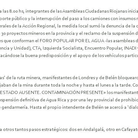
a las 8.00 hs, integrantes de las Asambleas Ciudadanas Riojanas inici
sporte público y la interrupción del paso a los camiones con insumos 
ales de la Acción Regional, la medida local sumó la denuncia de la 
0 proyectos mineros en la provincia y el reclamo de la suspensión d
nes que conforman el FORO POPULAR POR EL AGUA -las asambleas de C
a y Unidad), CTA, Izquierda Socialista, Encuentro Popular, INADI y pa
estacándose la buena predisposición y el apoyo de los vehículos parti
as’ de la ruta minera, manifestantes de Londres y de Belén bloquearon
ajaban de la mina durante toda la noche y hasta el lunes a la tarde
«ESTADO AUSENTE. CONTAMINACIÓN PRESENTE» los manifestantes di
spensión definitiva de Agua Rica y por una ley provincial de prohibici
 de gendarmería. Hasta el propio intendente de Belén se acercó a ‘dial
 otros tantos pasos estratégicos: dos en Andalgalá, otro en Cafayate