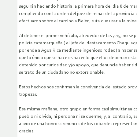
seguirán haciendo historia: a primera hora del día 8 de mar
cumpliendo con la orden del juez de minas de la provincia 
efectuaron sobre el camino a Belén, ruta que usaría la miner
Al detener el primer vehículo, alrededor de las 7,15, no se 
policía catamarqueña ( el jefe del destacamento Chaquiago
por ende a Agua Rica mediante ingenioso rodeo) a hacer ser
que lo único que se hace es hacer lo que ellos deberían estar
detenido por curiosidad y/o apoyo, que denuncie haber sid
se trato de un ciudadano no extorsionable.
Estos hechos nos confirman la connivencia del estado pro
tropezar.
Esa misma mañana, otro grupo en forma casi simultánea con l
pueblo ni olvida, ni perdona ni se duerme, y, al contrario, 
alivio de una honrosa renuncia de los cobardes representant
gracias.