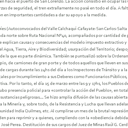
 hacia el puerto de San Lorenzo. La acción consistió en ocupar las v
as de seguridad, el tren extrañamente no pasé en todo el día. A falt
aron en importantes cantidades a dar su apoyo a la medida.
aquíes (Autoconvocados del Valle Calchaquí-Cafayate-San Carlos-Sal
rada norte sobre Ruta Nacional Nº40, acompañados por cantidad de p
ue explican causas y consecuencias del modelo impuesto extractivo y
Agua, Tierra, Aire y Biodiversidad; usurpación del Territorio; despo
a de la que es parte dinámica. También se puntualizó sobre la Ordena
pio, de camiones de gran porte y de todos aquellos que lleven en sus
 cargas durante las 24hs del día a los Inspectores de Tránsito y a la 
les por Incumplimiento a sus Deberes como Funcionarios Públicos, has
a. Por lo tanto, el día 15 de marzo entre las 9 y 17hs, los Pueblos d
Hubo presencia policial para «controlar la acción del Pueblo», en to
sustancias peligrosas… Se hizo amplia difusión de las causas abierta
a la Minería y, sobre todo, de la Resistencia y Lucha que llevan adelan
nidad India Quilmes, etc. Al cumplirse un mes de la brutal represión
orden para reprimir y a quienes, cumpliendo con la «obediencia debida»
José Perea. Destitución de sus cargos del Juez de Minas Raúl G. Cer