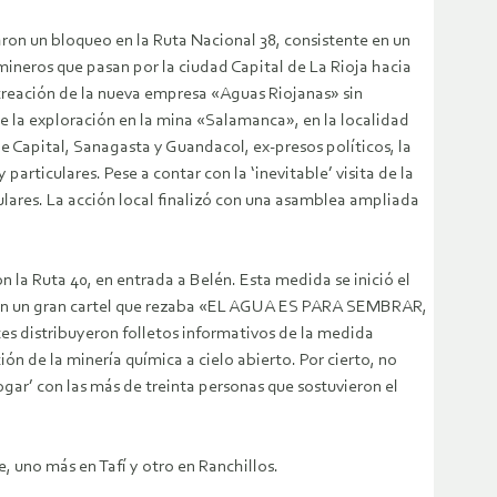
aron un bloqueo en la Ruta Nacional 38, consistente en un
mineros que pasan por la ciudad Capital de La Rioja hacia
creación de la nueva empresa «Aguas Riojanas» sin
e la exploración en la mina «Salamanca», en la localidad
apital, Sanagasta y Guandacol, ex-presos políticos, la
rticulares. Pese a contar con la ‘inevitable’ visita de la
culares. La acción local finalizó con una asamblea ampliada
 la Ruta 40, en entrada a Belén. Esta medida se inició el
. Con un gran cartel que rezaba «EL AGUA ES PARA SEMBRAR,
stribuyeron folletos informativos de la medida
ón de la minería química a cielo abierto. Por cierto, no
ogar’ con las más de treinta personas que sostuvieron el
, uno más en Tafí y otro en Ranchillos.