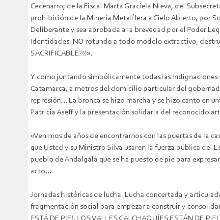
Cecenarro, de la Fiscal Marta Graciela Nieva, del Subsecret
prohibición de la Minería Metalífera a Cielo Abierto, por 
Deliberante y sea aprobada a la brevedad por el Poder Legisla
Identidades. NO rotundo a todo modelo extractivo, d
SACRIFICABLE!!!!».
Y como juntando simbólicamente todas las indignaciones y t
Catamarca, a metros del domicilio particular del gobernado
represión… La bronca se hizo marcha y se hizo canto en u
Patricia Aseff y la presentación solidaria del reconocido a
«Venimos de años de encontrarnos con las puertas de la c
que Usted y su Ministro Silva usaron la fuerza pública del 
pueblo de Andalgalá que se ha puesto de pie para expresa
acto…
Jornadas históricas de lucha. Lucha concertada y articulada 
fragmentación social para empezar a construir y consolida
ESTÁ DE PIE!, LOS VALLES CALCHAQUÍES ESTÁN DE PI