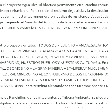
tra el proyecto Agua Rica, al bloqueo permanente en el camino comune
Minera Alumbrera. Por la tarde, el reclamo de justicia y la destituci
iles de manifestantes rememoraron los días de resistencia. A través d
protegiendo el Nevado del Aconquija de la voracidad minera. En un c
BIENTE SANO y contra los ENTREGADORES Y REPRESORES INESCRUPUL
ía otro bloqueo y gritaba: «TODOS DE PIE JUNTO A ANDALGALÁ!
NO DEL LA PROVINCIA DE CATAMARCA CON LA ANUENCIA DE LA
 SU TERRITORIO, EL AGUA, LA SALUD Y LA VIDA DE LA VORAC
SIDAD, NUESTROS PUEBLOS Y NUESTRAS CULTURAS!». En otro f
… DECIMOS NO A LA GRAN MINERIA METALIFERA Y NUCLEAR; 
 FEDERAL MINERO; NO AL CONTUBERNIO DE LOS FUNCIONARIOS
 EMPRENDIMIENTOS EN CIERNES. ESTAMOS TODOS JUNTOS. ¡SI 
ENDEN!», para terminar alentándonos con un emocionante 
na de Ranchillos, donde integrantes de Tribuna Ambiental se plegar
algalá», en clara alusión a que en dicha localidad termina el nefast