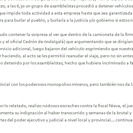
zo, a las 6,30 un grupo de asambleístas procedió a detener vehículos m
que impide toda actividad a esta empresa hasta que sea garantizada la
a para burlar al pueblo, y burlaría a la justicia y/o gobierno si esto
pudo contener la sorpresa al ver que dentro de la camioneta de la firm
 y el oficial Cedrón de Andalgalá) que argumentando que se dirigían
vicio adicional, luego bajaron del vehículo esgrimiendo que nuestra 
 haciendo, al acto se les permitió reanudar el viaje, pero no sin antes,
o detenido por los asambleístas, hecho que hubiera incriminado a fa
vincial con los poderosos monopolios mineros, pero también nos da 
o relatado, realizo ruidosos escraches contra la fiscal Nieva, el jue
aumenta su indignación al haber transcurrido 3 semanas de la brutal y
es del poder ejecutivo y judicial a nivel local y provincial… continu