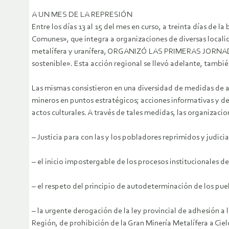
A UN MES DE LA REPRESIÓN
Entre los días 13 al 15 del mes en curso, a treinta días de 
Comunes», que integra a organizaciones de diversas locali
metalífera y uranífera, ORGANIZÓ LAS PRIMERAS JORNADAS
sostenible». Esta acción regional se llevó adelante, tambié
Las mismas consistieron en una diversidad de medidas de ac
mineros en puntos estratégicos; acciones informativas y de 
actos culturales. A través de tales medidas, las organizaci
– Justicia para con las y los pobladores reprimidos y judici
– el inicio impostergable de los procesos institucionales de
– el respeto del principio de autodeterminación de los puebl
– la urgente derogación de la ley provincial de adhesión a la
Región, de prohibición de la Gran Minería Metalífera a Ciel