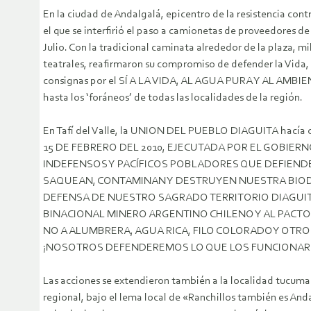
En la ciudad de Andalgalá, epicentro de la resistencia con
el que se interfirió el paso a camionetas de proveedores de 
Julio. Con la tradicional caminata alrededor de la plaza, m
teatrales, reafirmaron su compromiso de defender la Vida, 
consignas por el SÍ A LA VIDA, AL AGUA PURA Y AL AM
hasta los ‘foráneos’ de todas las localidades de la región.
En Tafí del Valle, la UNION DEL PUEBLO DIAGUITA hac
15 DE FEBRERO DEL 2010, EJECUTADA POR EL GOBIER
INDEFENSOS Y PACÍFICOS POBLADORES QUE DEFIENDEN
SAQUEAN, CONTAMINAN Y DESTRUYEN NUESTRA BIODIVER
DEFENSA DE NUESTRO SAGRADO TERRITORIO DIAGUITA
BINACIONAL MINERO ARGENTINO CHILENO Y AL PACTO
NO A ALUMBRERA, AGUA RICA, FILO COLORADOY OTROS
¡NOSOTROS DEFENDEREMOS LO QUE LOS FUNCIONARIOS V
Las acciones se extendieron también a la localidad tucuma
regional, bajo el lema local de «Ranchillos también es And