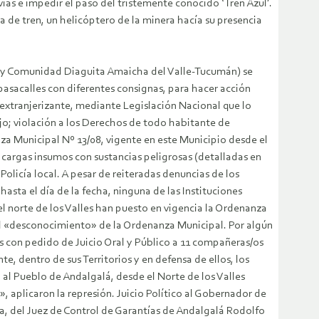
ías e impedir el paso del tristemente conocido ‘Tren Azul’.
a de tren, un helicóptero de la minera hacía su presencia
ta y Comunidad Diaguita Amaicha del Valle-Tucumán) se
asacalles con diferentes consignas, para hacer acción
 extranjerizante, mediante Legislación Nacional que lo
jo; violación a los Derechos de todo habitante de
nza Municipal Nº 13/08, vigente en este Municipio desde el
 cargas insumos con sustancias peligrosas (detalladas en
Policía local. A pesar de reiteradas denuncias de los
ta el día de la fecha, ninguna de las Instituciones
el norte de los Valles han puesto en vigencia la Ordenanza
tal «desconocimiento» de la Ordenanza Municipal. Por algún
s con pedido de Juicio Oral y Público a 11 compañeras/os
te, dentro de sus Territorios y en defensa de ellos, los
 al Pueblo de Andalgalá, desde el Norte de los Valles
, aplicaron la represión. Juicio Político al Gobernador de
da, del Juez de Control de Garantías de Andalgalá Rodolfo