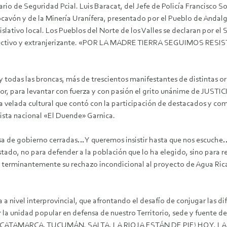
ario de Seguridad Pcial. Luis Baracat, del Jefe de Policía Francisco
Socavón y de la Minería Uranífera, presentado por el Pueblo de Andalg
tivo local. Los Pueblos del Norte de los Valles se declaran por el SÍ a
estructivo y extranjerizante. «POR LA MADRE TIERRA SEGUIMOS R
odas las broncas, más de trescientos manifestantes de distintas org
r, para levantar con fuerza y con pasión el grito unánime de JUSTICI
na velada cultural que contó con la participación de destacados y 
rtista nacional «El Duende» Garnica.
asa de gobierno cerradas… Y queremos insistir hasta que nos escuch
Estado, no para defender a la población que lo ha elegido, sino para 
r terminantemente su rechazo incondicional al proyecto de Agua Ric
a nivel interprovincial, que afrontando el desafío de conjugar las dife
r la unidad popular en defensa de nuestro Territorio, sede y fuent
E! CATAMARCA, TUCUMÁN, SALTA, LA RIOJA ESTÁN DE PIE! HOY,