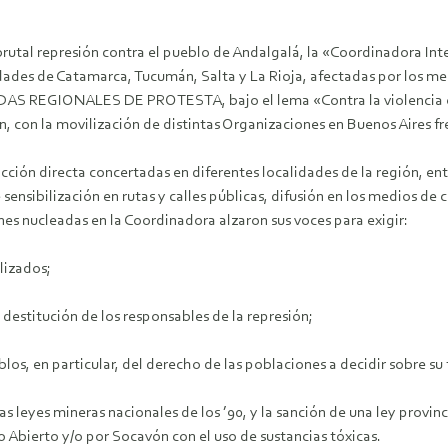
la brutal represión contra el pueblo de Andalgalá, la «Coordinadora Int
dades de Catamarca, Tucumán, Salta y La Rioja, afectadas por los m
 REGIONALES DE PROTESTA, bajo el lema «Contra la violencia orga
n, con la movilización de distintas Organizaciones en Buenos Aires fre
ción directa concertadas en diferentes localidades de la región, ent
sensibilización en rutas y calles públicas, difusión en los medios d
ones nucleadas en la Coordinadora alzaron sus voces para exigir:
alizados;
 destitución de los responsables de la represión;
os, en particular, del derecho de las poblaciones a decidir sobre su t
s leyes mineras nacionales de los ’90, y la sanción de una ley provinci
o Abierto y/o por Socavón con el uso de sustancias tóxicas.