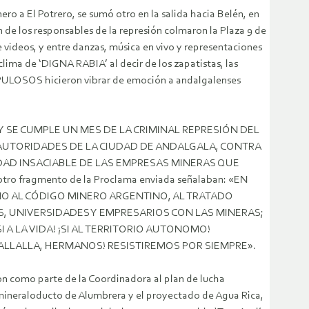
ro a El Potrero, se sumó otro en la salida hacia Belén, en
ón de los responsables de la represión colmaron la Plaza 9 de
e videos, y entre danzas, música en vivo y representaciones
lima de ‘DIGNA RABIA’ al decir de los zapatistas, las
OSOS hicieron vibrar de emoción a andalgalenses
 HOY SE CUMPLE UN MES DE LA CRIMINAL REPRESIÓN DEL
S AUTORIDADES DE LA CIUDAD DE ANDALGALA, CONTRA
IDAD INSACIABLE DE LAS EMPRESAS MINERAS QUE
ragmento de la Proclama enviada señalaban: «EN
NO AL CÓDIGO MINERO ARGENTINO, AL TRATADO
, UNIVERSIDADES Y EMPRESARIOS CON LAS MINERAS;
A LA VIDA! ¡SI AL TERRITORIO AUTONOMO!
«JALLALLA, HERMANOS! RESISTIREMOS POR SIEMPRE».
on como parte de la Coordinadora al plan de lucha
o mineraloducto de Alumbrera y el proyectado de Agua Rica,