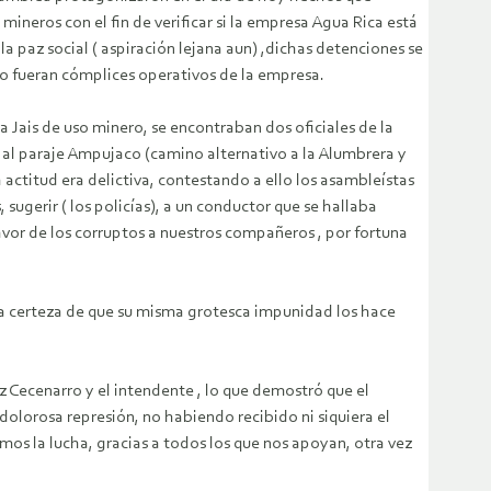
ineros con el fin de verificar si la empresa Agua Rica está
 paz social ( aspiración lejana aun) ,dichas detenciones se
s no fueran cómplices operativos de la empresa.
a Jais de uso minero, se encontraban dos oficiales de la
 al paraje Ampujaco (camino alternativo a la Alumbrera y
actitud era delictiva, contestando a ello los asambleístas
 sugerir ( los policías), a un conductor que se hallaba
vor de los corruptos a nuestros compañeros , por fortuna
la certeza de que su misma grotesca impunidad los hace
z Cecenarro y el intendente , lo que demostró que el
 dolorosa represión, no habiendo recibido ni siquiera el
amos la lucha, gracias a todos los que nos apoyan, otra vez