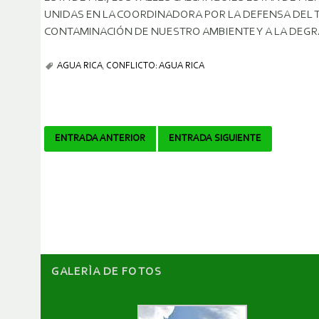
UNIDAS EN LA COORDINADORA POR LA DEFENSA DEL T
CONTAMINACIÓN DE NUESTRO AMBIENTE Y A LA DEGRA
AGUA RICA
,
CONFLICTO: AGUA RICA
Navegador
ENTRADA ANTERIOR
ENTRADA SIGUIENTE
de
artículos
GALERÌA DE FOTOS