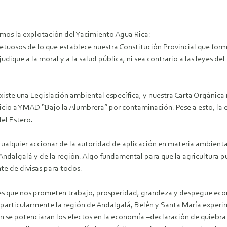
s la explotación del Yacimiento Agua Rica:
uosos de lo que establece nuestra Constitución Provincial que form
dique a la moral y a la salud pública, ni sea contrario a las leyes del
iste una Legislación ambiental específica, y nuestra Carta Orgánica 
uicio a YMAD “Bajo la Alumbrera” por contaminación. Pese a esto, 
el Estero.
alquier accionar de la autoridad de aplicación en materia ambienta
dalgalá y de la región. Algo fundamental para que la agricultura p
te de divisas para todos.
nes que nos prometen trabajo, prosperidad, grandeza y despegue econ
y particularmente la región de Andalgalá, Belén y Santa María expe
 se potenciaran los efectos en la economía –declaración de quiebra