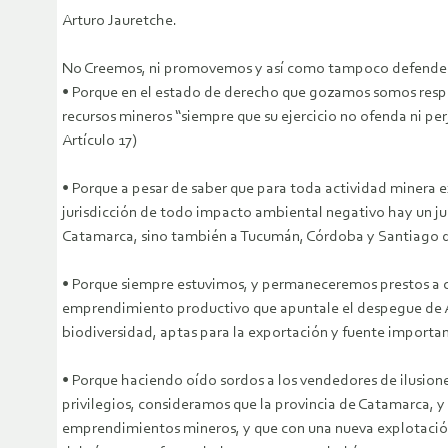
Arturo Jauretche.
No Creemos, ni promovemos y así como tampoco defendemo
• Porque en el estado de derecho que gozamos somos respet
recursos mineros “siempre que su ejercicio no ofenda ni perju
Artículo 17)
• Porque a pesar de saber que para toda actividad minera ex
jurisdicción de todo impacto ambiental negativo hay un j
Catamarca, sino también a Tucumán, Córdoba y Santiago d
• Porque siempre estuvimos, y permaneceremos prestos a cu
emprendimiento productivo que apuntale el despegue de An
biodiversidad, aptas para la exportación y fuente importan
• Porque haciendo oído sordos a los vendedores de ilusio
privilegios, consideramos que la provincia de Catamarca, 
emprendimientos mineros, y que con una nueva explotación