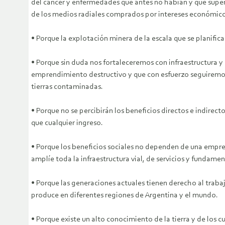
del cáncer y enfermedades que antes no habían y que super
de los medios radiales comprados por intereses económicos
• Porque la explotación minera de la escala que se planif
• Porque sin duda nos fortaleceremos con infraestructura 
emprendimiento destructivo y que con esfuerzo seguiremos
tierras contaminadas.
• Porque no se percibirán los beneficios directos e indirec
que cualquier ingreso.
• Porque los beneficios sociales no dependen de una empre
amplíe toda la infraestructura vial, de servicios y fundam
• Porque las generaciones actuales tienen derecho al traba
produce en diferentes regiones de Argentina y el mundo.
• Porque existe un alto conocimiento de la tierra y de los c