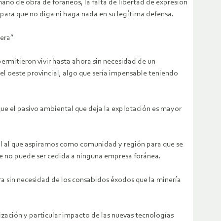
no de obra de foráneos, la falta de libertad de expresión
para que no diga ni haga nada en su legítima defensa.
rera”
ermitieron vivir hasta ahora sin necesidad de un
 oeste provincial, algo que sería impensable teniendo
 que el pasivo ambiental que deja la explotación es mayor
cal al que aspiramos como comunidad y región para que se
que no puede ser cedida a ninguna empresa foránea.
ra sin necesidad de los consabidos éxodos que la minería
lización y particular impacto de las nuevas tecnologías