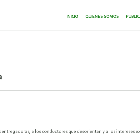
SALTAR AL CONTENIDO.
INICIO
QUIENES SOMOS
PUBLI
a
as entregadoras, a los conductores que desorientan y a los intereses 