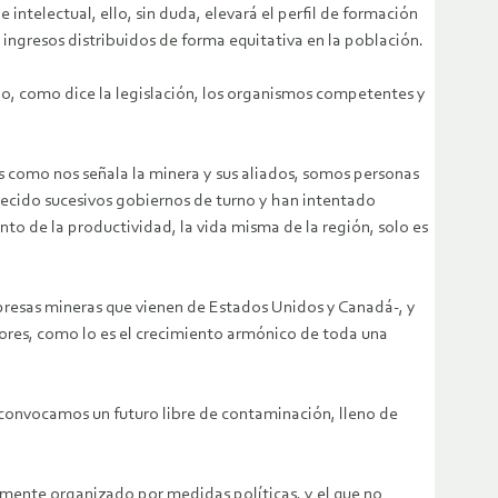
intelectual, ello, sin duda, elevará el perfil de formación
gresos distribuidos de forma equitativa en la población.
o, como dice la legislación, los organismos competentes y
 como nos señala la minera y sus aliados, somos personas
cido sucesivos gobiernos de turno y han intentado
to de la productividad, la vida misma de la región, solo es
presas mineras que vienen de Estados Unidos y Canadá-, y
dores, como lo es el crecimiento armónico de toda una
, convocamos un futuro libre de contaminación, lleno de
mente organizado por medidas políticas, y el que no