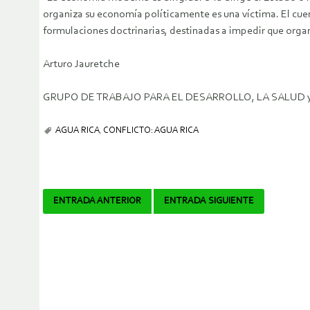
organiza su economía políticamente es una víctima. El cuento
formulaciones doctrinarias, destinadas a impedir que org
Arturo Jauretche
GRUPO DE TRABAJO PARA EL DESARROLLO, LA SALUD
AGUA RICA
,
CONFLICTO: AGUA RICA
Navegador
ENTRADA ANTERIOR
ENTRADA SIGUIENTE
de
artículos