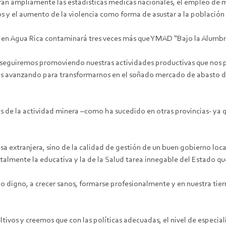
an ampliamente las estadísticas médicas nacionales, el empleo de ma
 y el aumento de la violencia como forma de asustar a la población 
ica en Agua Rica contaminará tres veces más que YMAD “Bajo la Alumb
y seguiremos promoviendo nuestras actividades productivas que nos p
 avanzando para transformarnos en el soñado mercado de abasto del
tos de la actividad minera –como ha sucedido en otras provincias- ya
sa extranjera, sino de la calidad de gestión de un buen gobierno lo
entalmente la educativa y la de la Salud tarea innegable del Estado 
jo digno, a crecer sanos, formarse profesionalmente y en nuestra tier
ultivos y creemos que con las políticas adecuadas, el nivel de especia