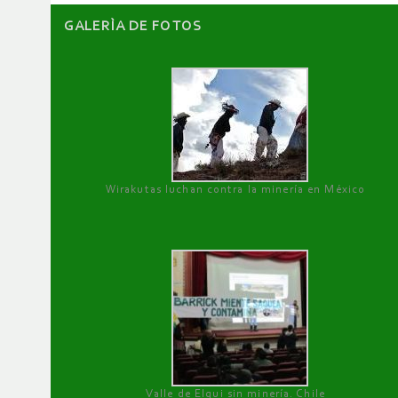
GALERÌA DE FOTOS
Wirakutas luchan contra la minería en México
Valle de Elqui sin minería. Chile