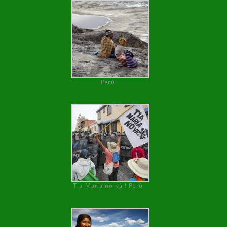
Perú
Tía María no va ! Perú