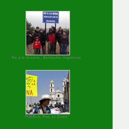
No a la minería , Bariloche, Argentina
PUEBLA, Pue, 27 Enero