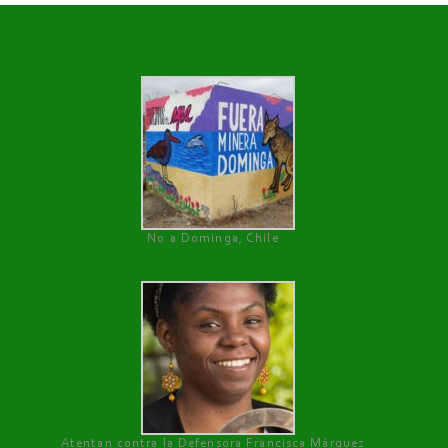
No a Dominga, Chile
Atentan contra la Defensora Francisca Márquez