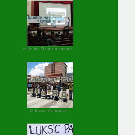
Valle del Elqui sin minería.
Orinoco, Venezuela