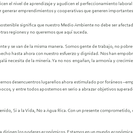
cen el nivel de aprendizaje y agudicen el perfeccionamiento laboral e 
 generar emprendimientos y cooperativas que generen importantes in
sostenible significa que nuestro Medio Ambiente no debe ser afectad
tras regiones y no queremos que aquí suceda.
nte y se van de la misma manera. Somos gente de trabajo, no pobres
echo hasta ahora con nuestro esfuerzo y dignidad. Nos han empobre
alá necesita de la minería. Ya no nos engañan, la armonía y crecimien
 eternos desencuentros lugareños ahora estimulado por foráneos –em
 pocos, y entre todos apostemos en serio a abrazar objetivos supera
ostenido, Si a la Vida, No a Agua Rica. Con un presente comprometido
o la dirigen los poderes económicos. Estamos en un mundo económica