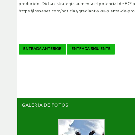
producido. Dicha estrategia aumenta el potencial de EC² pa
https://inspenet.com/noticias/gradiant-y-su-planta-de-pro
Navegador
ENTRADA ANTERIOR
ENTRADA SIGUIENTE
de
artículos
GALERÌA DE FOTOS