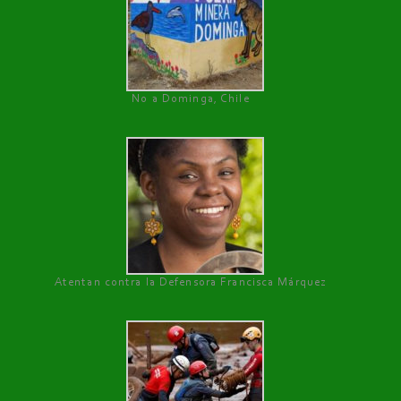
No a Dominga, Chile
Atentan contra la Defensora Francisca Márquez