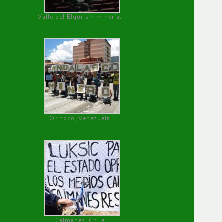
Valle del Elqui sin minería.
Orinoco, Venezuela
Caimanes, Chile