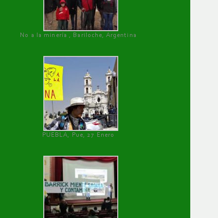
No a la minería , Bariloche, Argentina
PUEBLA, Pue, 27 Enero