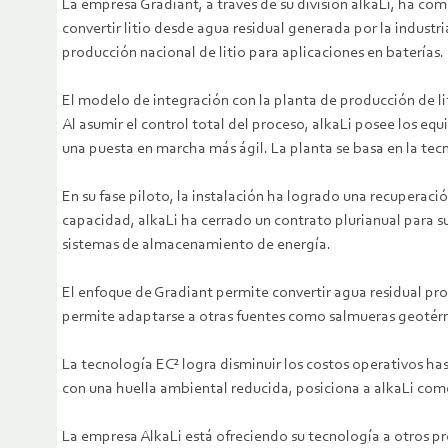
La empresa Gradiant, a través de su división alkaLi, ha co
convertir litio desde agua residual generada por la industr
producción nacional de litio para aplicaciones en baterías.
El modelo de integración con la planta de producción de li
Al asumir el control total del proceso, alkaLi posee los equ
una puesta en marcha más ágil. La planta se basa en la tec
En su fase piloto, la instalación ha logrado una recuperació
capacidad, alkaLi ha cerrado un contrato plurianual para su
sistemas de almacenamiento de energía.
El enfoque de Gradiant permite convertir agua residual pro
permite adaptarse a otras fuentes como salmueras geotérmic
La tecnología EC² logra disminuir los costos operativos hast
con una huella ambiental reducida, posiciona a alkaLi como
La empresa AlkaLi está ofreciendo su tecnología a otros pr