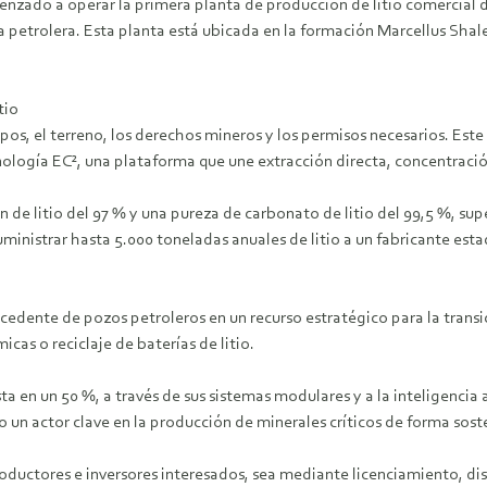
menzado a operar la primera planta de producción de litio comercial 
ia petrolera. Esta planta está ubicada en la formación Marcellus Shal
tio
ipos, el terreno, los derechos mineros y los permisos necesarios. Est
nología EC², una plataforma que une extracción directa, concentració
n de litio del 97 % y una pureza de carbonato de litio del 99,5 %, su
ministrar hasta 5.000 toneladas anuales de litio a un fabricante est
cedente de pozos petroleros en un recurso estratégico para la transic
as o reciclaje de baterías de litio.
a en un 50 %, a través de sus sistemas modulares y a la inteligencia a
 un actor clave en la producción de minerales críticos de forma sost
oductores e inversores interesados, sea mediante licenciamiento, dise