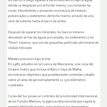
los barcos y luego bajadas a varios kilómetros bajo el agua,
donde se desplazan por el fondo marino, succionando las
rocas, triturándolas y enviando una mezcla de nódulos
pulverizados y sedimentos del lecho marino a través de una
serie de tuberías hasta el barco de arriba.
Después de separar los minerales, los barcos mineros
devuelven al mar las aguas procesadas, los sedimentos y los
“finos” mineros, que son las pequeñas partículas del mineral de
nódulo triturado.
Metales preciosos bajo el mar
En 1987, estudios en la Cuenca de Mascarene, una zona del
Océano Índico que incluye el Banco Saya de Malha,
encontraron depósitos que posiblemente contenían cobalto
sobre un área de aproximadamente 11.500 kilómetros
cuadrados.
Corea del Sur posee un contrato de la Autoridad Internacional
de los Fondos Marinos, la agencia internacional que regula la
minería del fondo marino, para explorar los respiraderos