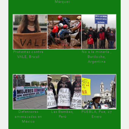
Márquez
Protestas contra
No a la minería ,
VALE, Brasil
Bariloche,
Argentina
Defensoras
Las Bambas,
PUEBLA, Pue, 27
amenazadas en
Perú
Enero
México