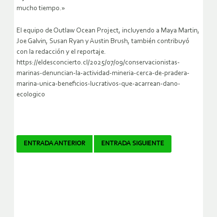
mucho tiempo.»
El equipo de Outlaw Ocean Project, incluyendo a Maya Martin,
Joe Galvin, Susan Ryan y Austin Brush, también contribuyó
con la redacción y el reportaje.
https://eldesconcierto.cl/2025/07/09/conservacionistas-
marinas-denuncian-la-actividad-mineria-cerca-de-pradera-
marina-unica-beneficios-lucrativos-que-acarrean-dano-
ecologico
Navegador
ENTRADA ANTERIOR
ENTRADA SIGUIENTE
de
artículos