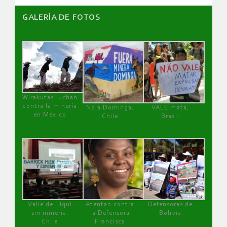
GALERÌA DE FOTOS
Wirakutas luchan
contra la minería
No a Dominga,
VALE mata,
en México
Chile
Brasil
Valle de Elqui
Atentan contra
Defensoras de
sin minería.
la Defensora
Bolivia
Chile
Francisca