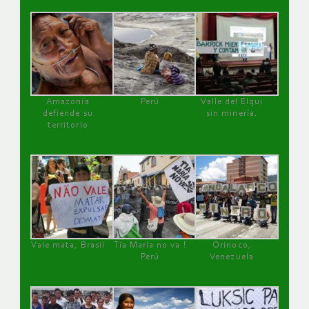
Amazonía
Perú
Valle del Elqui
defiende su
sin minería.
territorio
Vale mata, Brasil
Tía María no va !
Orinoco,
Perú
Venezuela