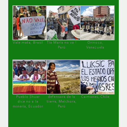
Vale mata, Brasil
Tía María no va !
Orinoco,
Perú
Venezuela
Pueblo Shuar
defensora de la
Caimanes, Chile
dice no a la
tierra, Melchora,
minería, Ecuador
Perú