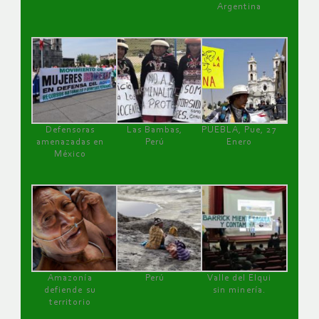
Argentina
Defensoras
Las Bambas,
PUEBLA, Pue, 27
amenazadas en
Perú
Enero
México
Amazonía
Perú
Valle del Elqui
defiende su
sin minería.
territorio