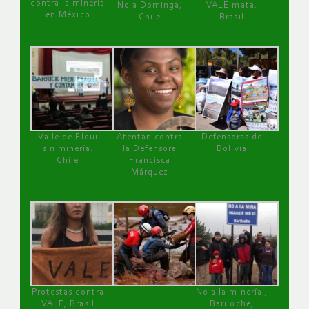
contra la minería
No a Dominga,
VALE mata,
en México
Chile
Brasil
Valle de Elqui
Atentan contra
Defensoras de
sin minería.
la Defensora
Bolivia
Chile
Francisca
Márquez
Protestas contra
No a la minería ,
VALE, Brasil
Bariloche,