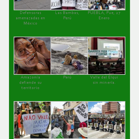
Defensoras
Las Bambas,
PUEBLA, Pue, 27
amenazadas en
Perú
Enero
México
Amazonía
Perú
Valle del Elqui
defiende su
sin minería.
territorio