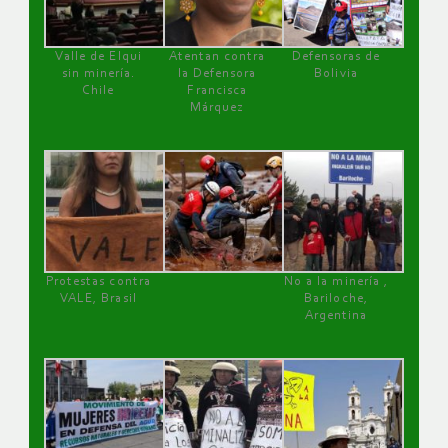
Valle de Elqui
Atentan contra
Defensoras de
sin minería.
la Defensora
Bolivia
Chile
Francisca
Márquez
Protestas contra
No a la minería ,
VALE, Brasil
Bariloche,
Argentina