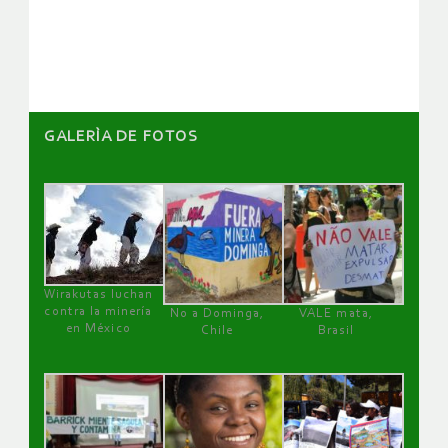
artículos
GALERÌA DE FOTOS
Wirakutas luchan
contra la minería
No a Dominga,
VALE mata,
en México
Chile
Brasil