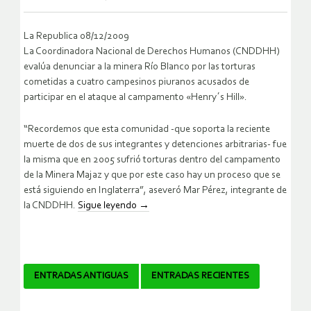
La Republica 08/12/2009
La Coordinadora Nacional de Derechos Humanos (CNDDHH)
evalúa denunciar a la minera Río Blanco por las torturas
cometidas a cuatro campesinos piuranos acusados de
participar en el ataque al campamento «Henry´s Hill».
“Recordemos que esta comunidad -que soporta la reciente
muerte de dos de sus integrantes y detenciones arbitrarias- fue
la misma que en 2005 sufrió torturas dentro del campamento
de la Minera Majaz y que por este caso hay un proceso que se
está siguiendo en Inglaterra”, aseveró Mar Pérez, integrante de
la CNDDHH.
Sigue leyendo
→
Navegador
ENTRADAS ANTIGUAS
ENTRADAS RECIENTES
de