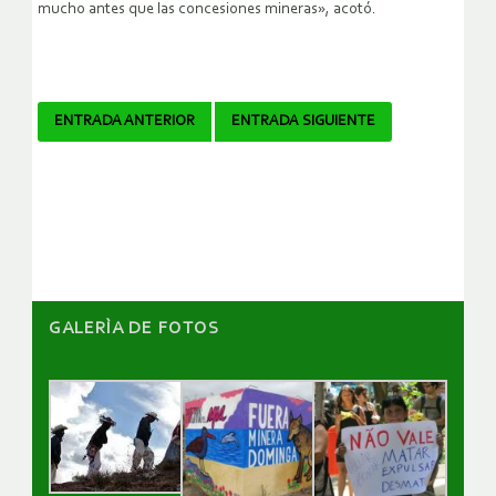
mucho antes que las concesiones mineras», acotó.
Navegador
ENTRADA ANTERIOR
ENTRADA SIGUIENTE
de
artículos
GALERÌA DE FOTOS