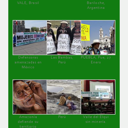
VALE, Brasil
Bariloche,
Argentina
Defensoras
Las Bambas,
PUEBLA, Pue, 27
amenazadas en
Perú
Enero
México
Amazonía
Perú
Valle del Elqui
defiende su
sin minería.
territorio