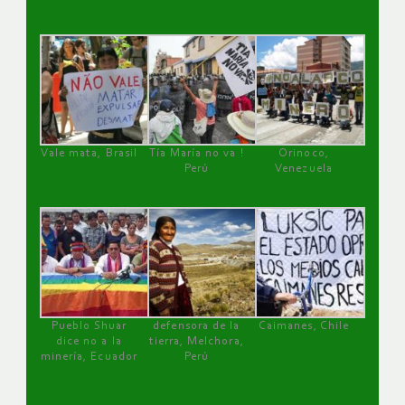
Vale mata, Brasil
Tía María no va !
Orinoco,
Perú
Venezuela
Pueblo Shuar
defensora de la
Caimanes, Chile
dice no a la
tierra, Melchora,
minería, Ecuador
Perú