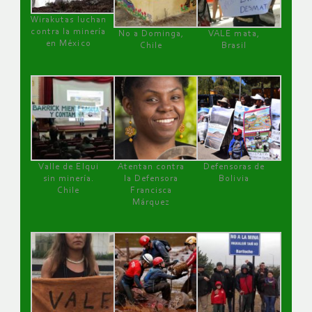
Wirakutas luchan
contra la minería
No a Dominga,
VALE mata,
en México
Chile
Brasil
Valle de Elqui
Atentan contra
Defensoras de
sin minería.
la Defensora
Bolivia
Chile
Francisca
Márquez