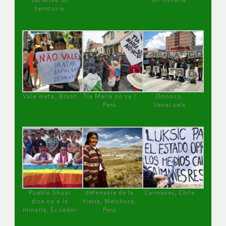
defiende su
sin minería.
territorio
Vale mata, Brasil
Tía María no va !
Orinoco,
Perú
Venezuela
Pueblo Shuar
defensora de la
Caimanes, Chile
dice no a la
tierra, Melchora,
minería, Ecuador
Perú