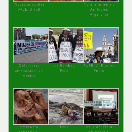
Protestas contra
No a la minería ,
VALE, Brasil
Bariloche,
Argentina
Defensoras
Las Bambas,
PUEBLA, Pue, 27
amenazadas en
Perú
Enero
México
Amazonía
Perú
Valle del Elqui