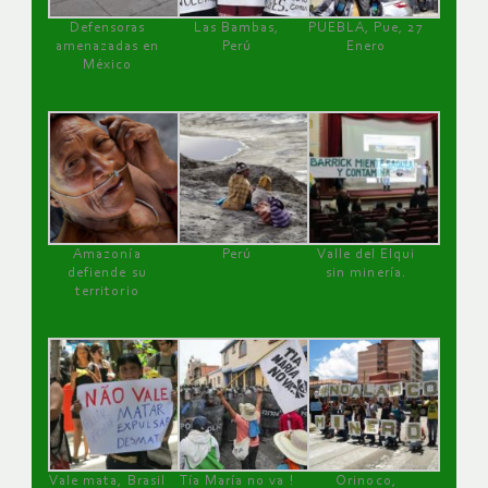
Defensoras
Las Bambas,
PUEBLA, Pue, 27
amenazadas en
Perú
Enero
México
Amazonía
Perú
Valle del Elqui
defiende su
sin minería.
territorio
Vale mata, Brasil
Tía María no va !
Orinoco,