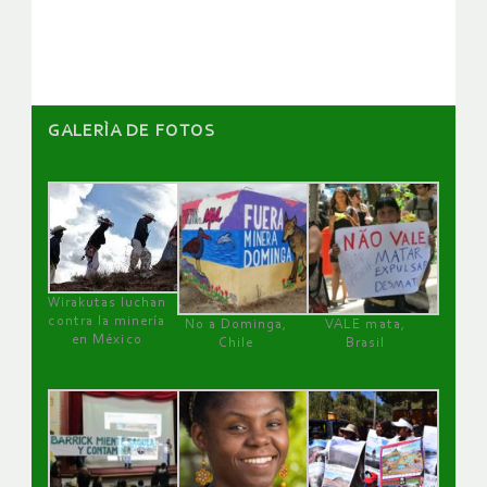
GALERÌA DE FOTOS
Wirakutas luchan
contra la minería
No a Dominga,
VALE mata,
en México
Chile
Brasil