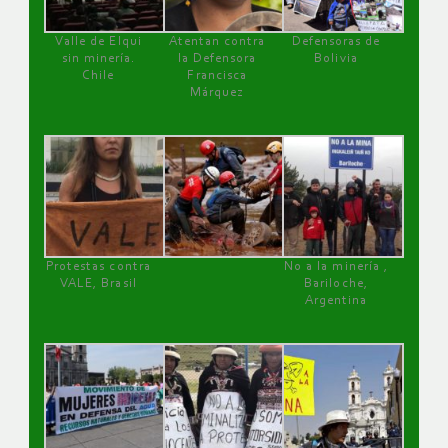
Valle de Elqui
Atentan contra
Defensoras de
sin minería.
la Defensora
Bolivia
Chile
Francisca
Márquez
Protestas contra
No a la minería ,
VALE, Brasil
Bariloche,
Argentina