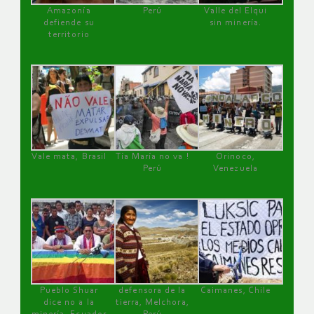
Amazonía
Perú
Valle del Elqui
defiende su
sin minería.
territorio
Vale mata, Brasil
Tía María no va !
Orinoco,
Perú
Venezuela
Pueblo Shuar
defensora de la
Caimanes, Chile
dice no a la
tierra, Melchora,