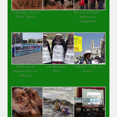
Protestas contra
No a la minería ,
VALE, Brasil
Bariloche,
Argentina
Defensoras
Las Bambas,
PUEBLA, Pue, 27
amenazadas en
Perú
Enero
México