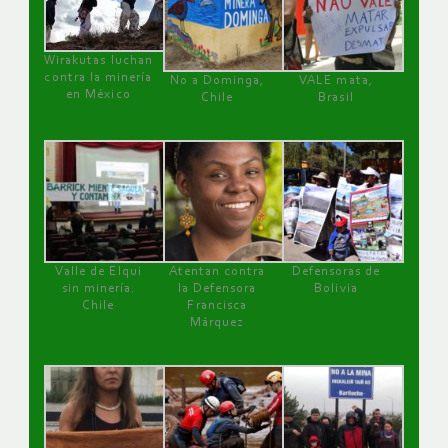
Wirakutas luchan
contra la minería
No a Dominga,
VALE mata,
en México
Chile
Brasil
Valle de Elqui
Atentan contra
Defensoras de
sin minería.
la Defensora
Bolivia
Chile
Francisca
Márquez