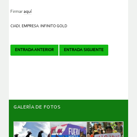
Firmar
aquí
CIADI
,
EMPRESA: INFINITO GOLD
Navegador
ENTRADA ANTERIOR
ENTRADA SIGUIENTE
de
artículos
GALERÌA DE FOTOS