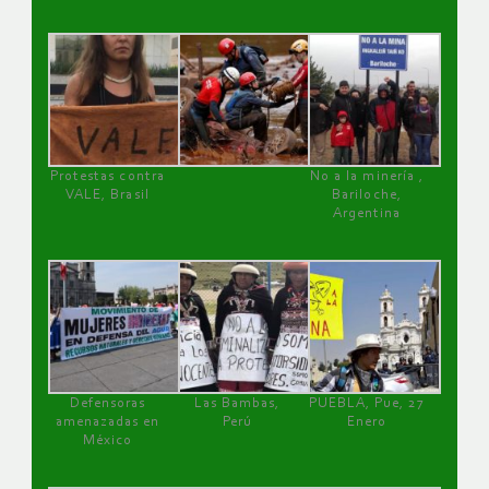
Protestas contra
No a la minería ,
VALE, Brasil
Bariloche,
Argentina
Defensoras
Las Bambas,
PUEBLA, Pue, 27
amenazadas en
Perú
Enero
México