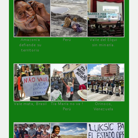
Amazonía
Perú
Valle del Elqui
defiende su
sin minería.
territorio
Vale mata, Brasil
Tía María no va !
Orinoco,
Perú
Venezuela