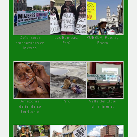
Defensoras
Las Bambas,
PUEBLA, Pue, 27
amenazadas en
Perú
Enero
México
Amazonía
Perú
Valle del Elqui
defiende su
sin minería.
territorio