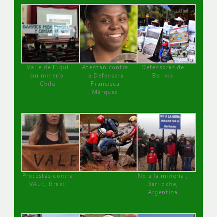
Valle de Elqui
Atentan contra
Defensoras de
sin minería.
la Defensora
Bolivia
Chile
Francisca
Márquez
Protestas contra
No a la minería ,
VALE, Brasil
Bariloche,
Argentina