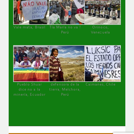
Vale mata, Brasil
Tía María no va !
Orinoco,
Perú
Venezuela
Pueblo Shuar
defensora de la
Caimanes, Chile
dice no a la
tierra, Melchora,
minería, Ecuador
Perú