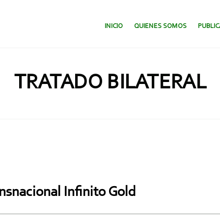
SALTAR AL CONTENIDO.
INICIO
QUIENES SOMOS
PUBLI
TRATADO BILATERAL
snacional Infinito Gold