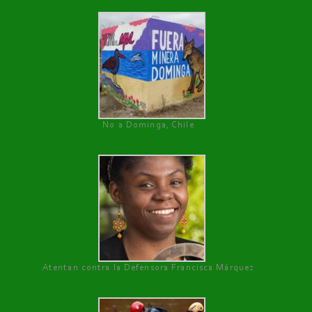
No a Dominga, Chile
Atentan contra la Defensora Francisca Márquez