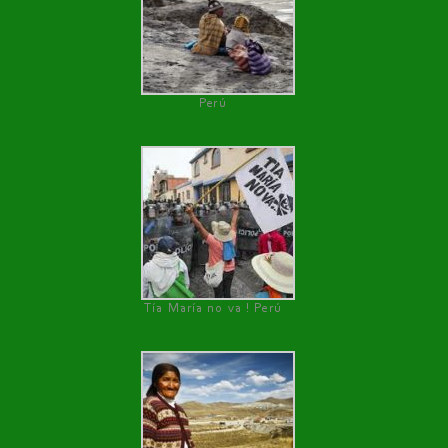
Perú
Tía María no va ! Perú