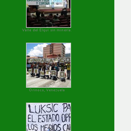
Valle del Elqui sin minería.
Orinoco, Venezuela