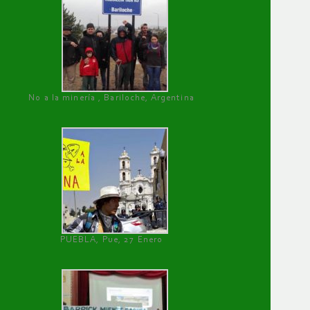
No a la minería , Bariloche, Argentina
PUEBLA, Pue, 27 Enero