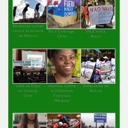
Wirakutas luchan
contra la minería
No a Dominga,
VALE mata,
en México
Chile
Brasil
Valle de Elqui
Atentan contra
Defensoras de
sin minería.
la Defensora
Bolivia
Chile
Francisca
Márquez