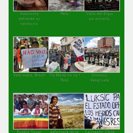
Amazonía
Perú
Valle del Elqui
defiende su
sin minería.
territorio
Vale mata, Brasil
Tía María no va !
Orinoco,
Perú
Venezuela
Pueblo Shuar
defensora de la
Caimanes, Chile