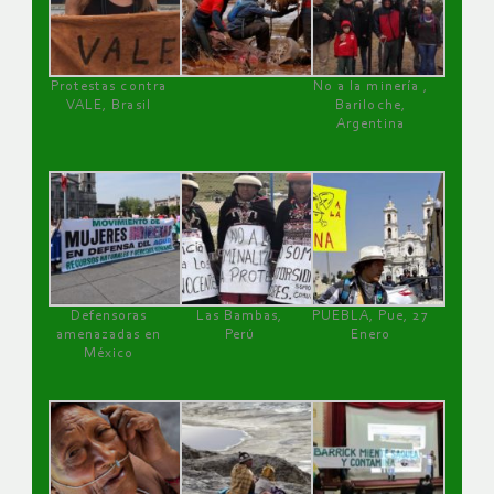
Protestas contra
No a la minería ,
VALE, Brasil
Bariloche,
Argentina
Defensoras
Las Bambas,
PUEBLA, Pue, 27
amenazadas en
Perú
Enero
México