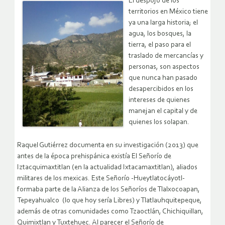
El despojo de los
territorios en México tiene
ya una larga historia; el
agua, los bosques, la
tierra, el paso para el
traslado de mercancías y
personas, son aspectos
que nunca han pasado
desapercibidos en los
intereses de quienes
manejan el capital y de
quienes los solapan.
Raquel Gutiérrez documenta en su investigación (2013) que
antes de la época prehispánica existía El Señorío de
Iztacquimaxtitlan (en la actualidad Ixtacamaxtitlan), aliados
militares de los mexicas. Este Señorío -Hueytlatocáyotl-
formaba parte de la Alianza de los Señoríos de Tlalxocoapan,
Tepeyahualco (lo que hoy sería Libres) y Tlatlauhquitepeque,
además de otras comunidades como Tzaoctlán, Chichiquillan,
Quimixtlan y Tuxtehuec. Al parecer el Señorío de