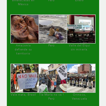
amenazadas en
Perú
Enero
México
Amazonía
Perú
Valle del Elqui
defiende su
sin minería.
territorio
Vale mata, Brasil
Tía María no va !
Orinoco,
Perú
Venezuela