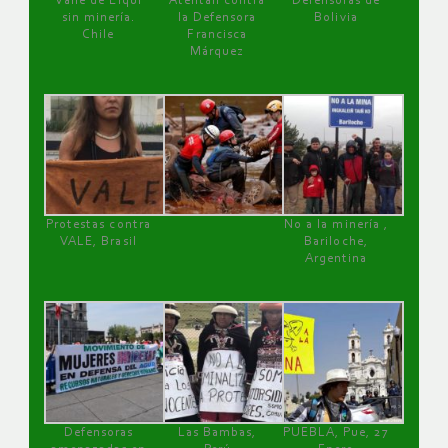
Valle de Elqui
Atentan contra
Defensoras de
sin minería.
la Defensora
Bolivia
Chile
Francisca
Márquez
Protestas contra
No a la minería ,
VALE, Brasil
Bariloche,
Argentina
Defensoras
Las Bambas,
PUEBLA, Pue, 27