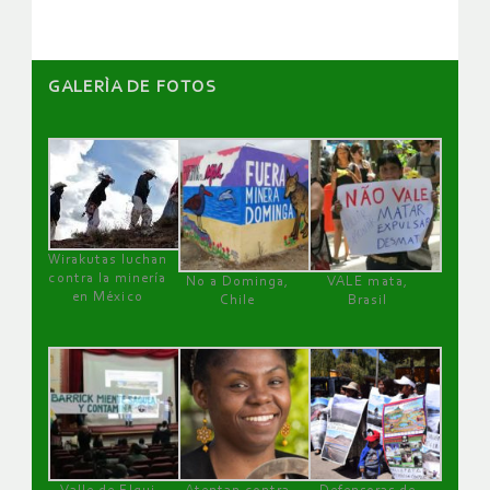
GALERÌA DE FOTOS
Wirakutas luchan
contra la minería
No a Dominga,
VALE mata,
en México
Chile
Brasil