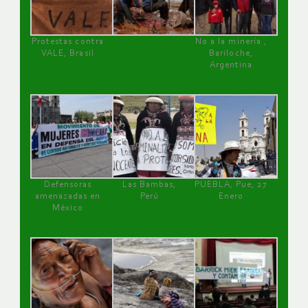
Protestas contra
No a la minería ,
VALE, Brasil
Bariloche,
Argentina
Defensoras
Las Bambas,
PUEBLA, Pue, 27
amenazadas en
Perú
Enero
México