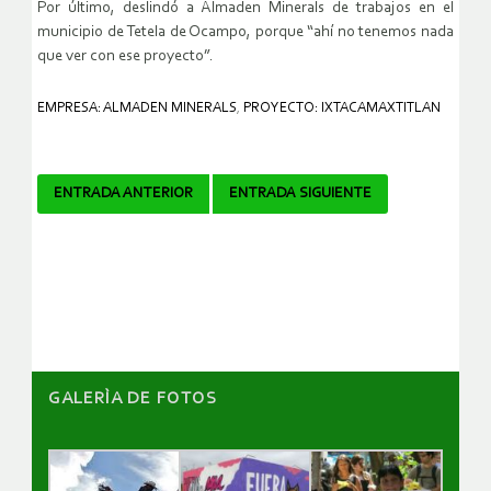
Por último, deslindó a Almaden Minerals de trabajos en el
municipio de Tetela de Ocampo, porque “ahí no tenemos nada
que ver con ese proyecto”.
EMPRESA: ALMADEN MINERALS
,
PROYECTO: IXTACAMAXTITLAN
Navegador
ENTRADA ANTERIOR
ENTRADA SIGUIENTE
de
artículos
GALERÌA DE FOTOS