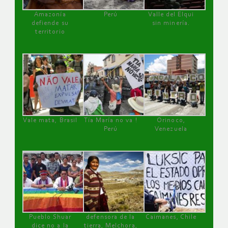
Amazonía
Perú
Valle del Elqui
defiende su
sin minería.
territorio
Vale mata, Brasil
Tía María no va !
Orinoco,
Perú
Venezuela
Pueblo Shuar
defensora de la
Caimanes, Chile
dice no a la
tierra, Melchora,