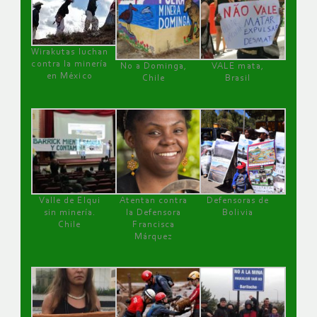
Wirakutas luchan
contra la minería
No a Dominga,
VALE mata,
en México
Chile
Brasil
Valle de Elqui
Atentan contra
Defensoras de
sin minería.
la Defensora
Bolivia
Chile
Francisca
Márquez