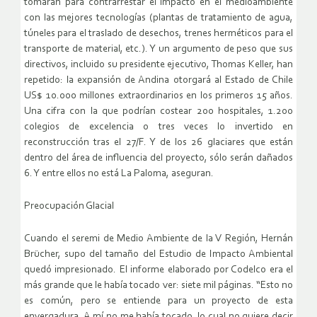
tomarán para contrarrestar el impacto en el medioambiente
con las mejores tecnologías (plantas de tratamiento de agua,
túneles para el traslado de desechos, trenes herméticos para el
transporte de material, etc.). Y un argumento de peso que sus
directivos, incluido su presidente ejecutivo, Thomas Keller, han
repetido: la expansión de Andina otorgará al Estado de Chile
US$ 10.000 millones extraordinarios en los primeros 15 años.
Una cifra con la que podrían costear 200 hospitales, 1.200
colegios de excelencia o tres veces lo invertido en
reconstrucción tras el 27/F. Y de los 26 glaciares que están
dentro del área de influencia del proyecto, sólo serán dañados
6. Y entre ellos no está La Paloma, aseguran.
Preocupación Glacial
Cuando el seremi de Medio Ambiente de la V Región, Hernán
Brücher, supo del tamaño del Estudio de Impacto Ambiental
quedó impresionado. El informe elaborado por Codelco era el
más grande que le había tocado ver: siete mil páginas. “Esto no
es común, pero se entiende para un proyecto de esta
envergadura. A mí no me había tocado, lo cual no quiere decir