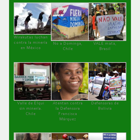
Wirakutas luchan
contra la minería
No a Dominga,
VALE mata,
en México
Chile
Brasil
Valle de Elqui
Atentan contra
Defensoras de
sin minería.
la Defensora
Bolivia
Chile
Francisca
Márquez