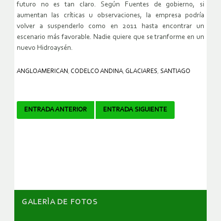
futuro no es tan claro. Según Fuentes de gobierno, si
aumentan las críticas u observaciones, la empresa podría
volver a suspenderlo como en 2011 hasta encontrar un
escenario más favorable. Nadie quiere que se tranforme en un
nuevo Hidroaysén.
ANGLOAMERICAN
,
CODELCO ANDINA
,
GLACIARES
,
SANTIAGO
Navegador
ENTRADA ANTERIOR
ENTRADA SIGUIENTE
de
artículos
GALERÌA DE FOTOS