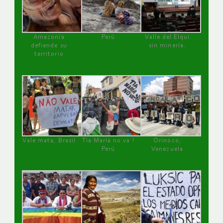
Amazonía
Perú
Valle del Elqui
defiende su
sin minería.
territorio
Vale mata, Brasil
Tía María no va !
Orinoco,
Perú
Venezuela