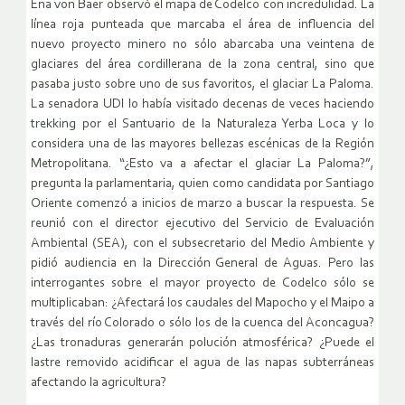
Ena von Baer observó el mapa de Codelco con incredulidad. La
línea roja punteada que marcaba el área de influencia del
nuevo proyecto minero no sólo abarcaba una veintena de
glaciares del área cordillerana de la zona central, sino que
pasaba justo sobre uno de sus favoritos, el glaciar La Paloma.
La senadora UDI lo había visitado decenas de veces haciendo
trekking por el Santuario de la Naturaleza Yerba Loca y lo
considera una de las mayores bellezas escénicas de la Región
Metropolitana. “¿Esto va a afectar el glaciar La Paloma?”,
pregunta la parlamentaria, quien como candidata por Santiago
Oriente comenzó a inicios de marzo a buscar la respuesta. Se
reunió con el director ejecutivo del Servicio de Evaluación
Ambiental (SEA), con el subsecretario del Medio Ambiente y
pidió audiencia en la Dirección General de Aguas. Pero las
interrogantes sobre el mayor proyecto de Codelco sólo se
multiplicaban: ¿Afectará los caudales del Mapocho y el Maipo a
través del río Colorado o sólo los de la cuenca del Aconcagua?
¿Las tronaduras generarán polución atmosférica? ¿Puede el
lastre removido acidificar el agua de las napas subterráneas
afectando la agricultura?