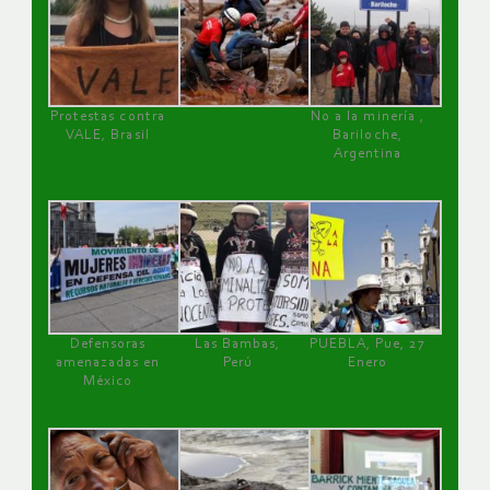
Protestas contra
No a la minería ,
VALE, Brasil
Bariloche,
Argentina
Defensoras
Las Bambas,
PUEBLA, Pue, 27
amenazadas en
Perú
Enero
México