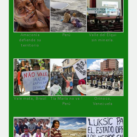
Amazonía
Perú
Valle del Elqui
defiende su
sin minería.
territorio
Vale mata, Brasil
Tía María no va !
Orinoco,
Perú
Venezuela