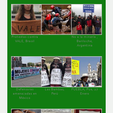
Protestas contra
No a la minería ,
VALE, Brasil
Bariloche,
Argentina
Defensoras
Las Bambas,
PUEBLA, Pue, 27
amenazadas en
Perú
Enero
México