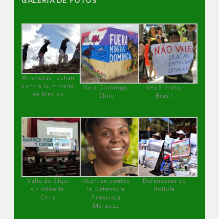
GALERÌA DE FOTOS
Wirakutas luchan
contra la minería
No a Dominga,
VALE mata,
en México
Chile
Brasil
Valle de Elqui
Atentan contra
Defensoras de
sin minería.
la Defensora
Bolivia
Chile
Francisca
Márquez