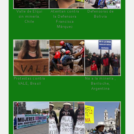
Valle de Elqui
Atentan contra
Defensoras de
sin minería.
la Defensora
Bolivia
Chile
Francisca
Márquez
Protestas contra
No a la minería ,
VALE, Brasil
Bariloche,
Argentina