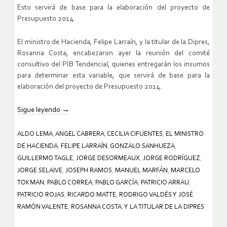
Esto servirá de base para la elaboración del proyecto de
Presupuesto 2014.
El ministro de Hacienda, Felipe Larraín, y la titular de la Dipres,
Rosanna Costa, encabezaron ayer la reunión del comité
consultivo del PIB Tendencial, quienes entregarán los insumos
para determinar esta variable, que servirá de base para la
elaboración del proyecto de Presupuesto 2014.
Sigue leyendo
→
ALDO LEMA
,
ANGEL CABRERA
,
CECILIA CIFUENTES
,
EL MINISTRO
DE HACIENDA
,
FELIPE LARRAÍN
,
GONZALO SANHUEZA
,
GUILLERMO TAGLE
,
JORGE DESORMEAUX
,
JORGE RODRÍGUEZ
,
JORGE SELAIVE
,
JOSEPH RAMOS
,
MANUEL MARFÁN
,
MARCELO
TOKMAN
,
PABLO CORREA
,
PABLO GARCÍA
,
PATRICIO ARRAU
,
PATRICIO ROJAS
,
RICARDO MATTE
,
RODRIGO VALDÉS Y JOSÉ
RAMÓN VALENTE
,
ROSANNA COSTA
,
Y LA TITULAR DE LA DIPRES