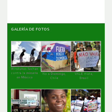
GALERÌA DE FOTOS
Wirakutas luchan
contra la minería
No a Dominga,
VALE mata,
en México
Chile
Brasil