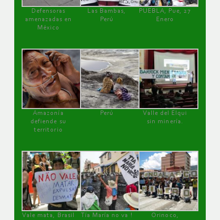
Defensoras
Las Bambas,
PUEBLA, Pue, 27
amenazadas en
Perú
Enero
México
Amazonía
Perú
Valle del Elqui
defiende su
sin minería.
territorio
Vale mata, Brasil
Tía María no va !
Orinoco,