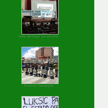
Valle del Elqui sin minería.
Orinoco, Venezuela