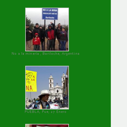
No a la minería , Bariloche, Argentina
PUEBLA, Pue, 27 Enero