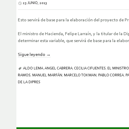
23 JUNIO, 2013
Esto servirá de base para la elaboración del proyecto de P
El ministro de Hacienda, Felipe Larraín, y la titular de la
determinar esta variable, que servirá de base para la elab
Sigue leyendo
→
ALDO LEMA
,
ANGEL CABRERA
,
CECILIA CIFUENTES
,
EL MINISTR
RAMOS
,
MANUEL MARFÁN
,
MARCELO TOKMAN
,
PABLO CORREA
,
P
DE LA DIPRES