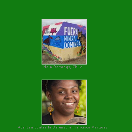
No a Dominga, Chile
Atentan contra la Defensora Francisca Márquez