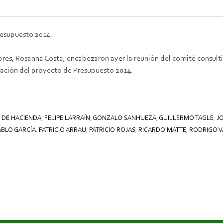
resupuesto 2014.
 Dipres, Rosanna Costa, encabezaron ayer la reunión del comité consul
oración del proyecto de Presupuesto 2014.
O DE HACIENDA
,
FELIPE LARRAÍN
,
GONZALO SANHUEZA
,
GUILLERMO TAGLE
,
J
ABLO GARCÍA
,
PATRICIO ARRAU
,
PATRICIO ROJAS
,
RICARDO MATTE
,
RODRIGO V