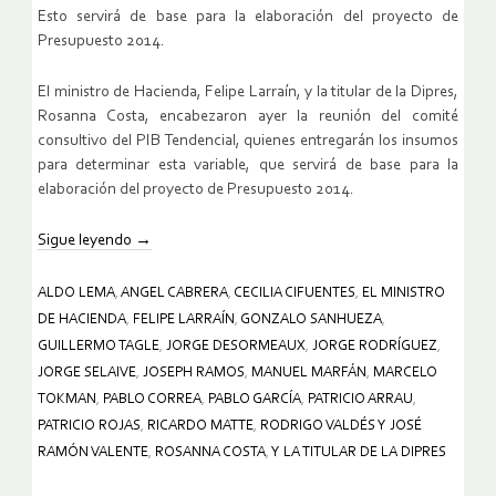
Esto servirá de base para la elaboración del proyecto de
Presupuesto 2014.
El ministro de Hacienda, Felipe Larraín, y la titular de la Dipres,
Rosanna Costa, encabezaron ayer la reunión del comité
consultivo del PIB Tendencial, quienes entregarán los insumos
para determinar esta variable, que servirá de base para la
elaboración del proyecto de Presupuesto 2014.
Sigue leyendo
→
ALDO LEMA
,
ANGEL CABRERA
,
CECILIA CIFUENTES
,
EL MINISTRO
DE HACIENDA
,
FELIPE LARRAÍN
,
GONZALO SANHUEZA
,
GUILLERMO TAGLE
,
JORGE DESORMEAUX
,
JORGE RODRÍGUEZ
,
JORGE SELAIVE
,
JOSEPH RAMOS
,
MANUEL MARFÁN
,
MARCELO
TOKMAN
,
PABLO CORREA
,
PABLO GARCÍA
,
PATRICIO ARRAU
,
PATRICIO ROJAS
,
RICARDO MATTE
,
RODRIGO VALDÉS Y JOSÉ
RAMÓN VALENTE
,
ROSANNA COSTA
,
Y LA TITULAR DE LA DIPRES