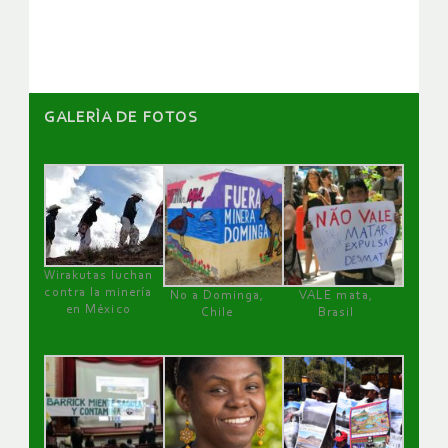
GALERÌA DE FOTOS
Wirakutas luchan
contra la minería
No a Dominga,
VALE mata,
en México
Chile
Brasil