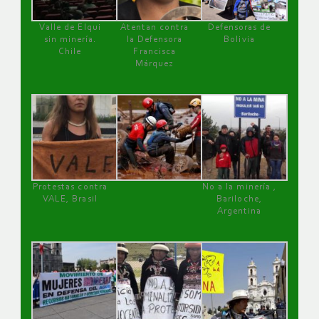
Valle de Elqui
Atentan contra
Defensoras de
sin minería.
la Defensora
Bolivia
Chile
Francisca
Márquez
Protestas contra
No a la minería ,
VALE, Brasil
Bariloche,
Argentina