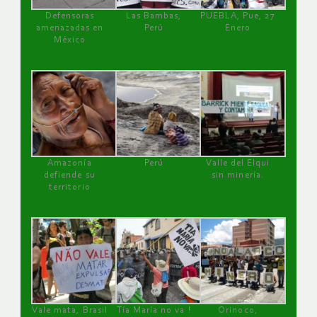
Defensoras
Las Bambas,
PUEBLA, Pue, 27
amenazadas en
Perú
Enero
México
Amazonía
Perú
Valle del Elqui
defiende su
sin minería.
territorio
Vale mata, Brasil
Tía María no va !
Orinoco,