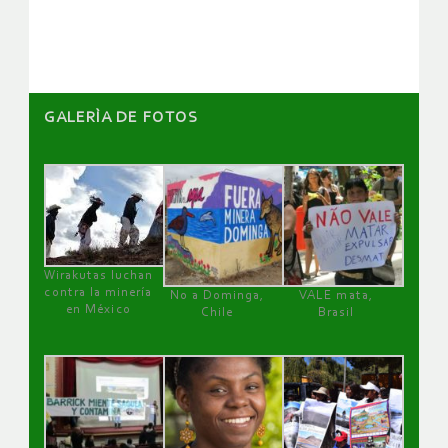
GALERÌA DE FOTOS
Wirakutas luchan
contra la minería
No a Dominga,
VALE mata,
en México
Chile
Brasil