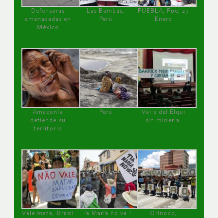
Defensoras
Las Bambas,
PUEBLA, Pue, 27
amenazadas en
Perú
Enero
México
Amazonía
Perú
Valle del Elqui
defiende su
sin minería.
territorio
Vale mata, Brasil
Tía María no va !
Orinoco,