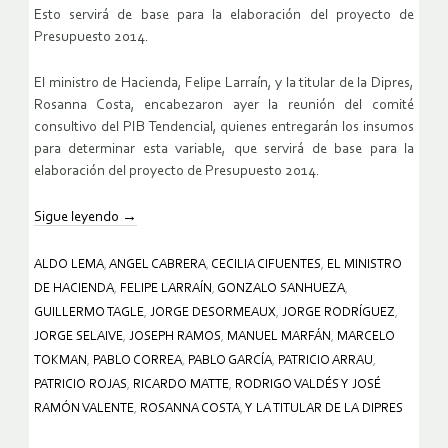
Esto servirá de base para la elaboración del proyecto de
Presupuesto 2014.
El ministro de Hacienda, Felipe Larraín, y la titular de la Dipres,
Rosanna Costa, encabezaron ayer la reunión del comité
consultivo del PIB Tendencial, quienes entregarán los insumos
para determinar esta variable, que servirá de base para la
elaboración del proyecto de Presupuesto 2014.
Sigue leyendo
→
ALDO LEMA
,
ANGEL CABRERA
,
CECILIA CIFUENTES
,
EL MINISTRO
DE HACIENDA
,
FELIPE LARRAÍN
,
GONZALO SANHUEZA
,
GUILLERMO TAGLE
,
JORGE DESORMEAUX
,
JORGE RODRÍGUEZ
,
JORGE SELAIVE
,
JOSEPH RAMOS
,
MANUEL MARFÁN
,
MARCELO
TOKMAN
,
PABLO CORREA
,
PABLO GARCÍA
,
PATRICIO ARRAU
,
PATRICIO ROJAS
,
RICARDO MATTE
,
RODRIGO VALDÉS Y JOSÉ
RAMÓN VALENTE
,
ROSANNA COSTA
,
Y LA TITULAR DE LA DIPRES