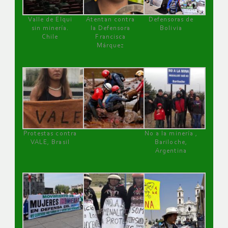
Valle de Elqui
Atentan contra
Defensoras de
sin minería.
la Defensora
Bolivia
Chile
Francisca
Márquez
Protestas contra
No a la minería ,
VALE, Brasil
Bariloche,
Argentina