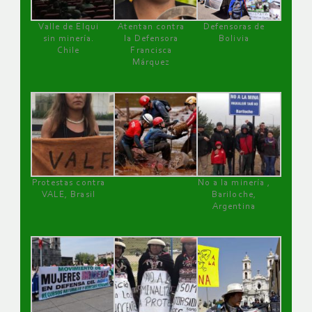
Valle de Elqui
Atentan contra
Defensoras de
sin minería.
la Defensora
Bolivia
Chile
Francisca
Márquez
Protestas contra
No a la minería ,
VALE, Brasil
Bariloche,
Argentina