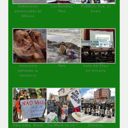
Defensoras
Las Bambas,
PUEBLA, Pue, 27
amenazadas en
Perú
Enero
México
Amazonía
Perú
Valle del Elqui
defiende su
sin minería.
territorio
Vale mata, Brasil
Tía María no va !
Orinoco,