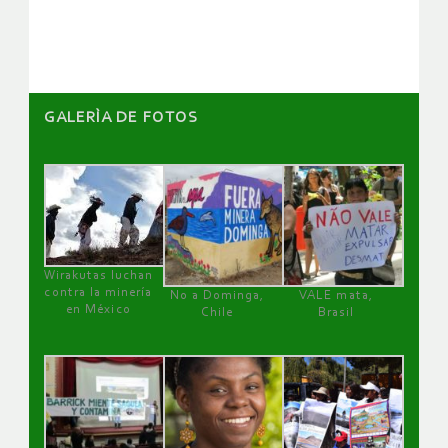
GALERÌA DE FOTOS
Wirakutas luchan
contra la minería
No a Dominga,
VALE mata,
en México
Chile
Brasil