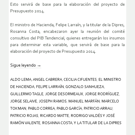
Esto servirá de base para la elaboración del proyecto de
Presupuesto 2014.
El ministro de Hacienda, Felipe Larraín, y la titular de la Dipres,
Rosanna Costa, encabezaron ayer la reunión del comité
consultivo del PIB Tendencial, quienes entregarán los insumos
para determinar esta variable, que servirá de base para la
elaboración del proyecto de Presupuesto 2014.
Sigue leyendo
→
ALDO LEMA
,
ANGEL CABRERA
,
CECILIA CIFUENTES
,
EL MINISTRO
DE HACIENDA
,
FELIPE LARRAÍN
,
GONZALO SANHUEZA
,
GUILLERMO TAGLE
,
JORGE DESORMEAUX
,
JORGE RODRÍGUEZ
,
JORGE SELAIVE
,
JOSEPH RAMOS
,
MANUEL MARFÁN
,
MARCELO
TOKMAN
,
PABLO CORREA
,
PABLO GARCÍA
,
PATRICIO ARRAU
,
PATRICIO ROJAS
,
RICARDO MATTE
,
RODRIGO VALDÉS Y JOSÉ
RAMÓN VALENTE
,
ROSANNA COSTA
,
Y LA TITULAR DE LA DIPRES