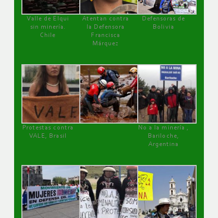
Valle de Elqui
Atentan contra
Defensoras de
sin minería.
la Defensora
Bolivia
Chile
Francisca
Márquez
Protestas contra
No a la minería ,
VALE, Brasil
Bariloche,
Argentina