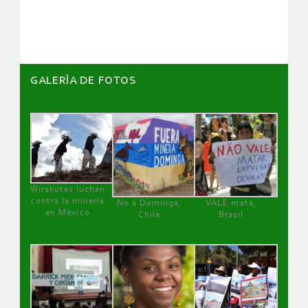
GALERÌA DE FOTOS
Wirakutas luchan
contra la minería
No a Dominga,
VALE mata,
en México
Chile
Brasil