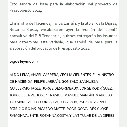
Esto servirá de base para la elaboración del proyecto de
Presupuesto 2014.
El ministro de Hacienda, Felipe Larraín, y la titular de la Dipres,
Rosanna Costa, encabezaron ayer la reunión del comité
consultivo del PIB Tendencial, quienes entregarán los insumos
para determinar esta variable, que servirá de base para la
elaboración del proyecto de Presupuesto 2014.
Sigue leyendo
→
ALDO LEMA
,
ANGEL CABRERA
,
CECILIA CIFUENTES
,
EL MINISTRO
DE HACIENDA
,
FELIPE LARRAÍN
,
GONZALO SANHUEZA
,
GUILLERMO TAGLE
,
JORGE DESORMEAUX
,
JORGE RODRÍGUEZ
,
JORGE SELAIVE
,
JOSEPH RAMOS
,
MANUEL MARFÁN
,
MARCELO
TOKMAN
,
PABLO CORREA
,
PABLO GARCÍA
,
PATRICIO ARRAU
,
PATRICIO ROJAS
,
RICARDO MATTE
,
RODRIGO VALDÉS Y JOSÉ
RAMÓN VALENTE
,
ROSANNA COSTA
,
Y LA TITULAR DE LA DIPRES