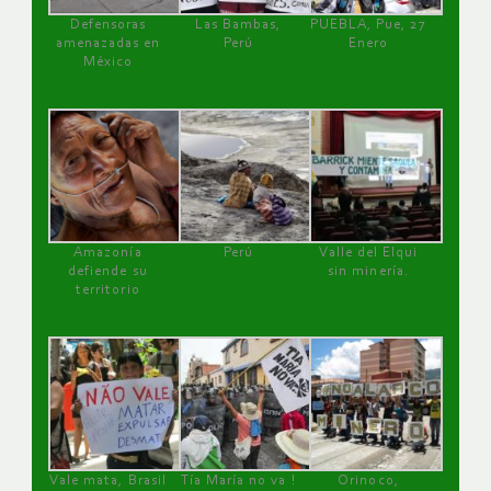
Defensoras
Las Bambas,
PUEBLA, Pue, 27
amenazadas en
Perú
Enero
México
Amazonía
Perú
Valle del Elqui
defiende su
sin minería.
territorio
Vale mata, Brasil
Tía María no va !
Orinoco,