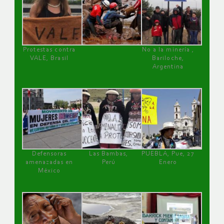
Protestas contra
No a la minería ,
VALE, Brasil
Bariloche,
Argentina
Defensoras
Las Bambas,
PUEBLA, Pue, 27
amenazadas en
Perú
Enero
México