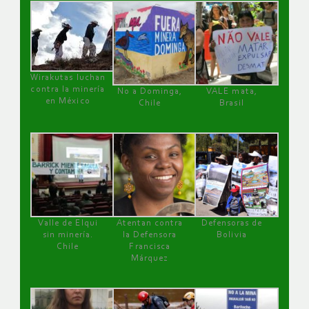
Wirakutas luchan
contra la minería
No a Dominga,
VALE mata,
en México
Chile
Brasil
Valle de Elqui
Atentan contra
Defensoras de
sin minería.
la Defensora
Bolivia
Chile
Francisca
Márquez