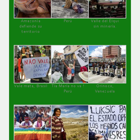
Amazonía
Perú
Valle del Elqui
defiende su
sin minería.
territorio
Vale mata, Brasil
Tía María no va !
Orinoco,
Perú
Venezuela