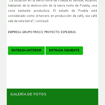
“La situación en la sierra norte de Puebla es terrible, estamos
hablando de la destrucción de la sierra norte de Puebla, una
zona bastante productiva. El estado de Puebla está
considerado como el tercero en producción de café, ese café
sale de esta tierra”, concluyó.
EMPRESA: GRUPO FRISCO
,
PROYECTO: ESPEJERAS
Navegador
ENTRADA ANTERIOR
ENTRADA SIGUIENTE
de
artículos
GALERÌA DE FOTOS